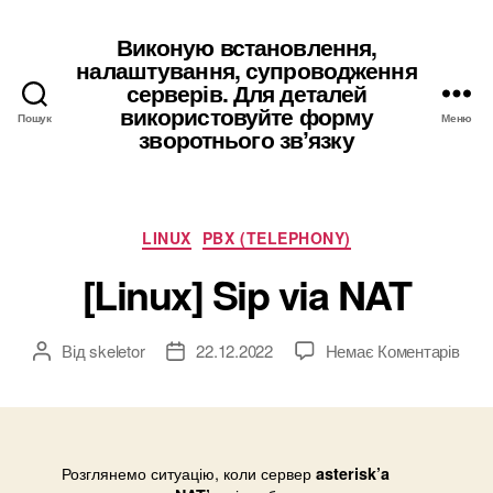
Виконую встановлення,
налаштування, супроводження
серверів. Для деталей
використовуйте форму
Пошук
Меню
зворотнього звʼязку
Категорії
LINUX
PBX (TELEPHONY)
[Linux] Sip via NAT
до
Від
skeletor
22.12.2022
Немає Коментарів
Автор
Дата
[Linu
запису
запису
Sip
via
NAT
Розглянемо ситуацію, коли сервер
asterisk’a