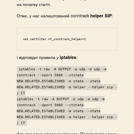
на початку статті.
Отже, у нас налаштований conntrack
:
helper SIP
net.netfilter.nf_conntrack_helper=1
і відповідні правила у
:
iptables
iptables -t raw -A OUTPUT -p udp -m udp -m
conntrack --sport 5060 --ctstate
NEW,RELATED,ESTABLISHED -m state --state
NEW,RELATED,ESTABLISHED -m helper --helper sip -
j CT
iptables -t raw -A OUTPUT -p udp -m udp -m
conntrack --dport 5060 --ctstate
NEW,RELATED,ESTABLISHED -m state --state
NEW,RELATED,ESTABLISHED -m helper --helper sip -
j CT
Але все одно нічого не працює. Подивилися через