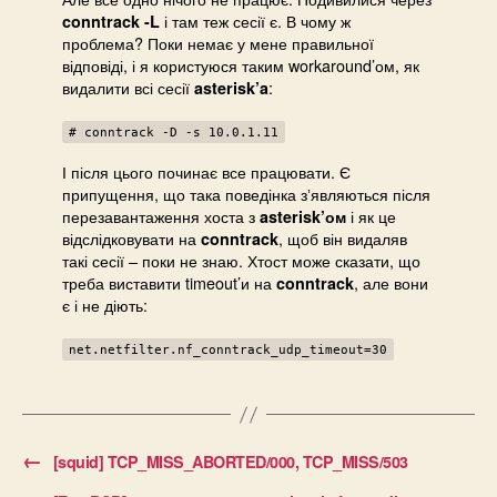
і там теж сесії є. В чому ж
conntrack -L
проблема? Поки немає у мене правильної
відповіді, і я користуюся таким workaround’ом, як
видалити всі сесії
:
asterisk’a
# conntrack -D -s 10.0.1.11
І після цього починає все працювати. Є
припущення, що така поведінка зʼявляються після
перезавантаження хоста з
і як це
asterisk’ом
відслідковувати на
, щоб він видаляв
conntrack
такі сесії – поки не знаю. Хтост може сказати, що
треба виставити timeout’и на
, але вони
conntrack
є і не діють:
net.netfilter.nf_conntrack_udp_timeout=30
←
[squid] TCP_MISS_ABORTED/000, TCP_MISS/503