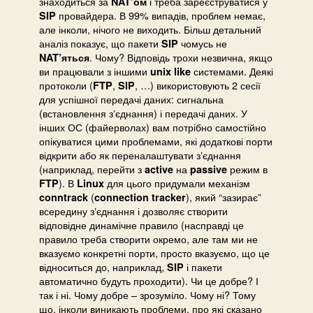
знаходиться за
і треба зареєструватися у
NAT’ом
провайдера. В 99% випадів, проблем немає,
SIP
але інколи, нічого не виходить. Більш детальний
аналіз показує, що пакети
чомусь не
SIP
. Чому? Відповідь трохи незвична, якщо
NAT’яться
ви працювали з іншими
системами. Деякі
unix
like
протоколи (
,
, …) використовують 2 сесії
FTP
SIP
для успішної передачі даних: сигнальна
(встановлення зʼєднання) і передачі даних. У
інших ОС (файерволах) вам потрібно самостійно
опікуватися цими проблемами, які додаткові порти
відкрити або як переналаштувати зʼєднання
(наприклад, перейти з
на
режим в
active
passive
). В
для цього придумали механізм
FTP
Linux
(
), який “зазирає”
conntrack
connection
tracker
всередину зʼєднання і дозволяє створити
відповідне динамічне правило (насправді це
правило треба створити окремо, але там ми не
вказуємо конкретні порти, просто вказуємо, що це
відноситься до, наприклад,
і пакети
SIP
автоматично будуть проходити). Чи це добре? І
так і ні. Чому добре – зрозуміло. Чому ні? Тому
що, інколи виникають проблеми, про які сказано