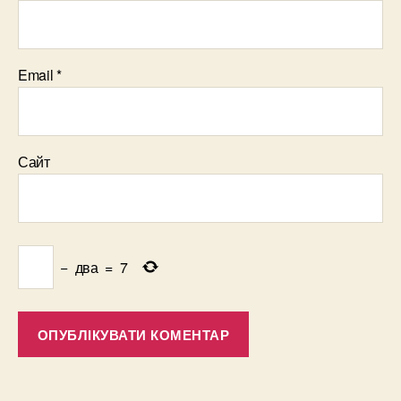
Email
*
Сайт
−
два
=
7