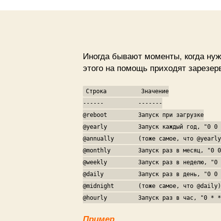
Иногда бывают моменты, когда нуж
этого на помощь приходят зарезер
Строка Значение
------ -------
@reboot Запуск при загрузке
@yearly Запуск каждый год, "0 0 1
@annually (тоже самое, что @yearly
@monthly Запуск раз в месяц, "0 0 
@weekly Запуск раз в неделю, "0 0
@daily Запуск раз в день, "0 0 *
@midnight (тоже самое, что @daily)
@hourly Запуск раз в час, "0 * * 
Пример