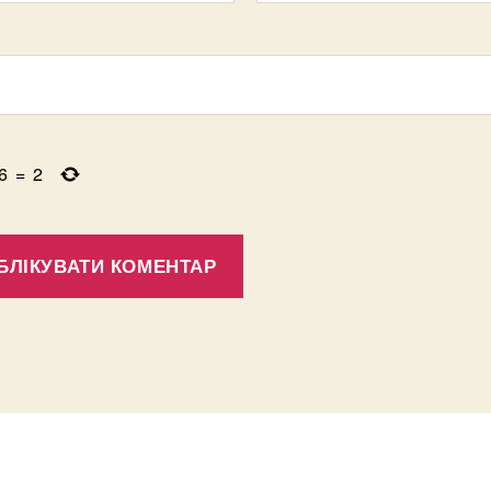
6
=
2