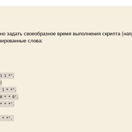
з
C
но задать своеобразное время выполнения скрипта (напр
вированные слова:
 1 *".
)
1 * *".
 * * 0".
 * *".
* *".