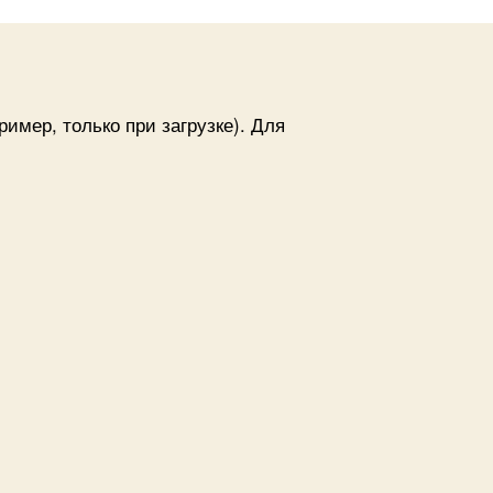
адания
по
ron’y
имер, только при загрузке). Для