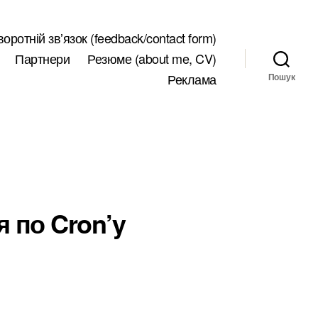
воротній звʼязок (feedback/contact form)
Партнери
Резюме (about me, CV)
Реклама
Пошук
 по Cron’y
до
Служебные
начения
апуска