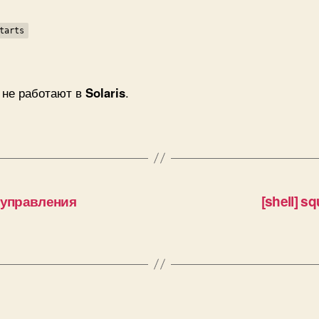
tarts
о не работают в
Solaris
.
я управления
[shell] 