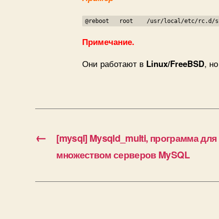
@reboot root /usr/local/etc/rc.d/s
Примечание.
Они работают в
Linux/FreeBSD
, н
←
[mysql] Mysqld_multi, программа дл
множеством серверов MySQL