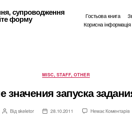
ння, супроводження
Гостьова книга
З
йте форму
Корисна інформація
Категорії
MISC, STAFF, OTHER
 значения запуска задания
Від
skeletor
28.10.2011
Немає Коментарів
Автор
Дата
запису
запису
з
з