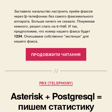
факса
на
Заставило начальство настроить приём факсов
e-
через ip-телефонию без самого факсимильного
mail
аппарата. Больше ничего не сказало. Покумекав
немного, решил слать на e-mail. И так,
с
предположим, что номер нашего факса будет
помощь
. Описываем собственно “экстеншн” для
1234
asterisk
нашего факса.
“Отправка
ПРОДОВЖИТИ ЧИТАННЯ
факса
на
e-
mail
Категорії
PBX (TELEPHONY)
с
помощью
Asterisk + Postgresql =
asterisk”
пишем статистику