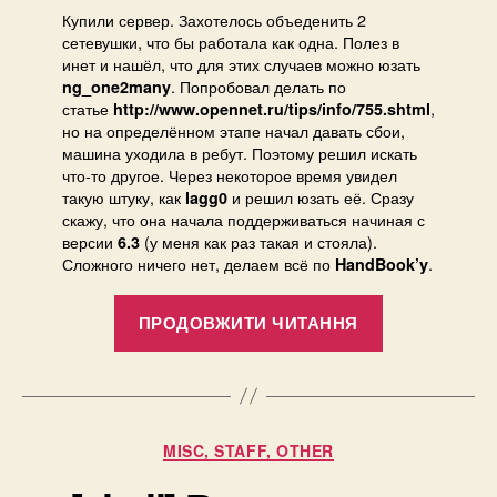
интер
Купили сервер. Захотелось объеденить 2
под
сетевушки, что бы работала как одна. Полез в
Freebs
инет и нашёл, что для этих случаев можно юзать
. Попробовал делать по
испол
ng_one2many
статье
,
http://www.opennet.ru/tips/info/755.shtml
lagg
но на определённом этапе начал давать сбои,
машина уходила в ребут. Поэтому решил искать
что-то другое. Через некоторое время увидел
такую штуку, как
и решил юзать её. Сразу
lagg0
скажу, что она начала поддерживаться начиная с
версии
(у меня как раз такая и стояла).
6.3
Сложного ничего нет, делаем всё по
.
HandBook’y
“Объединен
ПРОДОВЖИТИ ЧИТАННЯ
сетевых
интерфейсо
под
Freebsd
Категорії
MISC, STAFF, OTHER
используя
lagg”