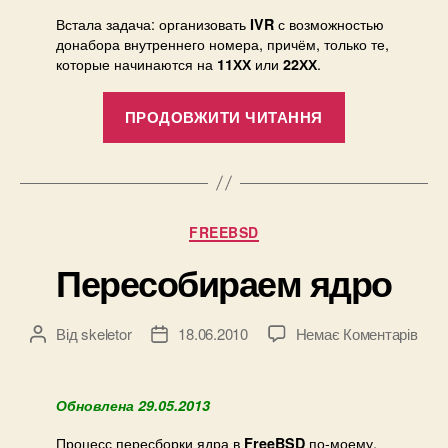
огр
Встала задача: организовать
с возможностью
IVR
наб
донабора внутреннего номера, причём, только те,
ном
которые начинаются на
или
.
11ХХ
22ХХ
(кон
“IVR
ПРОДОВЖИТИ ЧИТАННЯ
c
ограниченн
набором
номеров
Категорії
FREEBSD
(контекстов)
Пересобираем ядро
до
Від
skeletor
18.06.2010
Немає Коментарів
Автор
Дата
Пер
запису
запису
ядр
Обновлена 29.05.2013
Процесс пересборки ядра в
по-моему,
FreeBSD