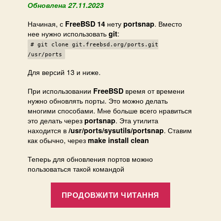
испо
Обновлена 27.11.2023
p
Начиная, с
нету
. Вместо
o
FreeBSD 14
portsnap
нее нужно использовать
:
git
r
t
# git clone git.freebsd.org/ports.git
s
/usr/ports
n
Для версий 13 и ниже.
a
p
При использовании
время от времени
FreeBSD
/
нужно обновлять порты. Это можно делать
многими способами. Мне больше всего нравиться
g
это делать через
. Эта утилита
portsnap
i
находится в
. Ставим
/usr/ports/sysutils/portsnap
t
как обычно, через
make install clean
Теперь для обновления портов можно
пользоваться такой командой
“Обновлени
ПРОДОВЖИТИ ЧИТАННЯ
портов,
используя