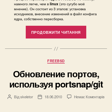
намного легче, чем в
(это сугубо моё
linux
мнение). Он состоит из 3 этапов: установка
исходников, внесение изменений в файл конфига
ядра, собственно пересборка.
“Пересобир
ПРОДОВЖИТИ ЧИТАННЯ
ядро”
Категорії
FREEBSD
Обновление портов,
используя
portsnap/git
до
Від
skeletor
18.06.2010
Немає Коментарів
Автор
Дата
Обн
запису
запису
порт