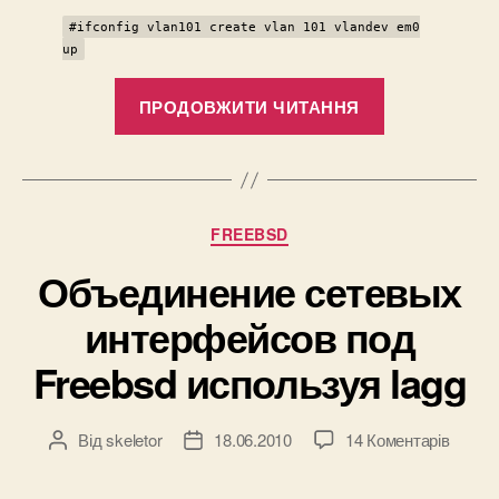
#ifconfig vlan101 create vlan 101 vlandev em0
up
“Создание
ПРОДОВЖИТИ ЧИТАННЯ
vlan’ов
на
FreeBSD”
Категорії
FREEBSD
Объединение сетевых
интерфейсов под
Freebsd используя lagg
до
Від
skeletor
18.06.2010
14 Коментарів
Автор
Дата
Объед
запису
запису
сетев