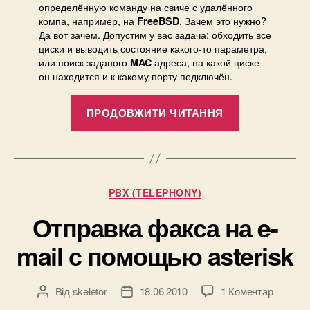
на
определённую команду на свиче с удалённого
cisc
компа, например, на
. Зачем это нужно?
FreeBSD
Да вот зачем. Допустим у вас задача: обходить все
catal
циски и выводить состояние какого-то параметра,
или поиск заданого
адреса, на какой циске
MAC
он находится и к какому порту подключён.
“Удаленное
ПРОДОВЖИТИ ЧИТАННЯ
выполнение
команд
на
cisco
Категорії
PBX (TELEPHONY)
catalyst”
Отправка факса на e-
mail с помощью asterisk
до
Від
skeletor
18.06.2010
1 Коментар
Автор
Дата
Отправ
запису
запису