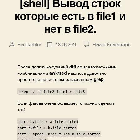
[shell] Вывод строк
которые есть в file1 и
нет в file2.
до
Від
skeletor
18.06.2010
Немає Коментарів
Автор
Дата
[shell
запису
запису
Выв
стро
После долгих колупаний
со всевозможными
diff
кот
комбинациями
нашлось довольно
awk/sed
есть
простое решение с использованием
grep
в
file1
grep -v -f file2 file1 > file3
и
Если файлы очень большие, то можно сделать
нет
так:
в
file2.
sort a.file > a.file.sorted
sort b.file > b.file.sorted
diff --speed-large-files a.file.sorted