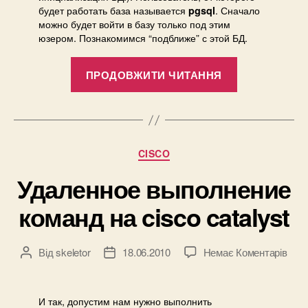
будет работать база называется
. Сначало
pgsql
можно будет войти в базу только под этим
юзером. Познакомимся “подближе” с этой БД.
“[postgresql]
ПРОДОВЖИТИ ЧИТАННЯ
Начинаем
работать
с
PostgreSQL”
Категорії
CISCO
Удаленное выполнение
команд на cisco catalyst
до
Від
skeletor
18.06.2010
Немає Коментарів
Автор
Дата
Уда
запису
запису
вып
ком
И так, допустим нам нужно выполнить