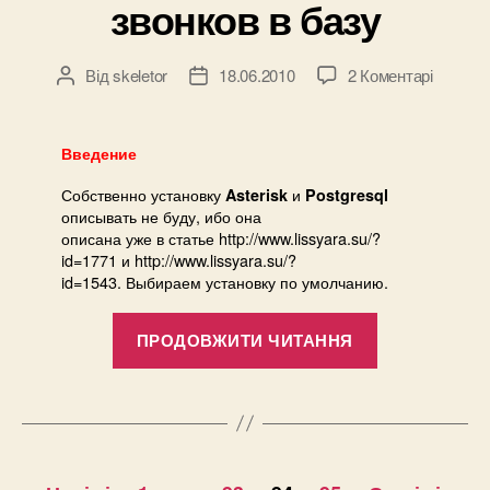
звонков в базу
до
Від
skeletor
18.06.2010
2 Коментарі
Автор
Дата
Asterisk
запису
запису
+
Postgre
Введение
=
Собственно установку
и
пишем
Asterisk
Postgresql
описывать не буду, ибо она
статист
описана уже в статье http://www.lissyara.su/?
звонков
id=1771 и http://www.lissyara.su/?
в
id=1543. Выбираем установку по умолчанию.
базу
“Asterisk
ПРОДОВЖИТИ ЧИТАННЯ
+
Postgresql
=
пишем
Пагінація
статистику
…