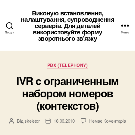
Виконую встановлення,
налаштування, супроводження
серверів. Для деталей
використовуйте форму
Пошук
Меню
зворотнього звʼязку
Категорії
PBX (TELEPHONY)
IVR c ограниченным
набором номеров
(контекстов)
до
Від
skeletor
18.06.2010
Немає Коментарів
Автор
Дата
IVR
запису
запису
c