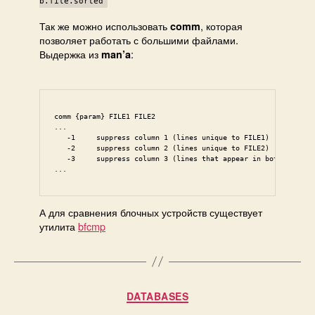
b.file.sorted
Так же можно использовать
, которая
comm
позволяет работать с большими файлами.
Выдержка из
:
man’a
comm {param} FILE1 FILE2

...

   -1     suppress column 1 (lines unique to FILE1)

   -2     suppress column 2 (lines unique to FILE2)

   -3     suppress column 3 (lines that appear in both files)

...
А для сравнения блочных устройств существует
утилита
bfcmp
Категорії
DATABASES