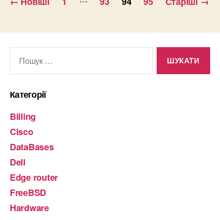
←
Новіші
1
93
94
95
Старіші
→
звонков
записів
в
базу”
Шукати:
Категорії
Billing
Cisco
DataBases
Dell
Edge router
FreeBSD
Hardware