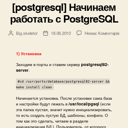
[postgresql] Начинаем
работать с PostgreSQL
до
Від
skeletor
18.06.2010
Немає Коментарів
Автор
Дата
[post
запису
запису
Нач
рабо
1) Установка
с
Заходим в порты и ставим сервер
Pos
postgresql82-
.
server
#cd /usr/ports/database/postgresql82-server &&
make install clean
Начинается установка. После установки сама база
и настройки будут лежать в
(если
/usr/local/pgsql
эта папка пустая, значит нужно инициализировать,
то есть создать пустую БД, шаблоны, конфиги. О
том как это сделать, читаем в разделе
инициализация БД.). Пользователь, от которого