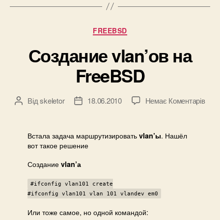
p
o
Категорії
FREEBSD
r
t
Создание vlan’ов на
s
FreeBSD
n
a
p
до
Від
skeletor
18.06.2010
Немає Коментарів
Автор
Дата
Соз
запису
запису
/
vlan
g
на
Встала задача маршрутизировать
. Нашёл
vlan’ы
i
Fre
вот такое решение
t
Создание
vlan’а
“
#ifconfig vlan101 create
#ifconfig vlan101 vlan 101 vlandev em0
Или тоже самое, но одной командой: