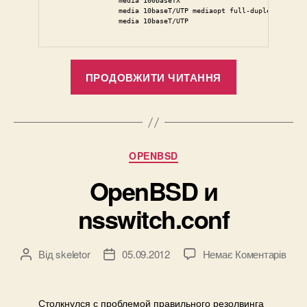
                media 100baseTX

                media 10baseT/UTP mediaopt full-duplex

                media 10baseT/UTP
“Меняем
ПРОДОВЖИТИ ЧИТАННЯ
скорость
и
дуплекс
сетевой
Категорії
OPENBSD
карты”
OpenBSD и
nsswitch.conf
до
Від
skeletor
05.09.2012
Немає Коментарів
Автор
Дата
Ope
запису
запису
и
nssw
Столкнулся с проблемой правильного резолвинга