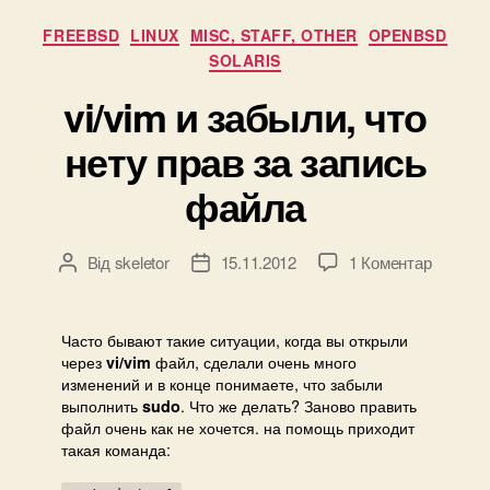
Категорії
FREEBSD
LINUX
MISC, STAFF, OTHER
OPENBSD
SOLARIS
vi/vim и забыли, что
нету прав за запись
файла
до
Від
skeletor
15.11.2012
1 Коментар
Автор
Дата
vi/vim
запису
запису
и
забыли,
Часто бывают такие ситуации, когда вы открыли
что
через
файл, сделали очень много
vi/vim
нету
изменений и в конце понимаете, что забыли
выполнить
. Что же делать? Заново править
прав
sudo
файл очень как не хочется. на помощь приходит
за
такая команда:
запись
файла