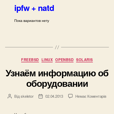
ipfw + natd
Пока вариантов нету
Категорії
FREEBSD
LINUX
OPENBSD
SOLARIS
Узнаём информацию об
оборудовании
до
Від
skeletor
02.04.2013
Немає Коментарів
Автор
Дата
Узн
запису
запису
инф
об