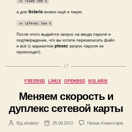
:w !sudo tee %
а для
можно ещё и такую
Solaris
:w !pfexec tee %
После этого выдаётся запрос на ввода пароля и
подтверждение, что вы хотите перезаписать файл
и всё (с вариантом
запрос пароля не
pfexec
происходит).
Категорії
FREEBSD
LINUX
OPENBSD
SOLARIS
Меняем скорость и
дуплекс сетевой карты
до
Від
skeletor
25.09.2012
Немає Коментарів
Автор
Дата
Мен
запису
запису