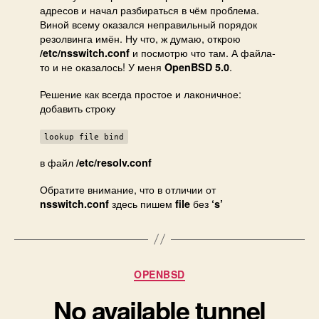
адресов и начал разбираться в чём проблема.
Виной всему оказался неправильный порядок
резолвинга имён. Ну что, ж думаю, открою
и посмотрю что там. А файла-
/etc/nsswitch.conf
то и не оказалось! У меня
.
OpenBSD 5.0
Решение как всегда простое и лаконичное:
добавить строку
lookup file bind
в файл
/etc/resolv.conf
Обратите внимание, что в отличии от
здесь пишем
без
nsswitch.conf
file
‘s’
Категорії
OPENBSD
No available tunnel