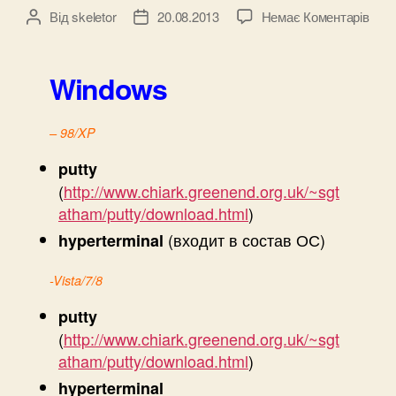
до
Від
skeletor
20.08.2013
Немає Коментарів
Автор
Дата
Под
запису
запису
к
COM
Windows
порт
– 98/XP
putty
(
http://www.chiark.greenend.org.uk/~sgt
atham/putty/download.html
)
(входит в состав ОС)
hyperterminal
-Vista/7/8
putty
(
http://www.chiark.greenend.org.uk/~sgt
atham/putty/download.html
)
hyperterminal