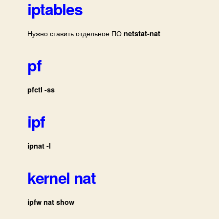
NAT
iptables
(nat
sess
Нужно ставить отдельное ПО
netstat-nat
pf
pfctl -ss
ipf
ipnat -l
kernel nat
ipfw nat show