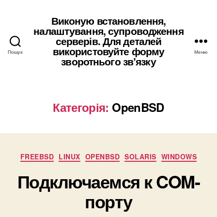
Виконую встановлення,
налаштування, супроводження
серверів. Для деталей
використовуйте форму
Пошук
Меню
зворотнього звʼязку
Категорія:
OpenBSD
Категорії
FREEBSD
LINUX
OPENBSD
SOLARIS
WINDOWS
Подключаемся к COM-
порту