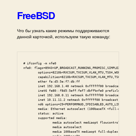
скор
и
FreeBSD
дуп
сете
Что бы узнать какие режимы поддерживаются
кар
данной карточкой, используем такую команду:
# ifconfig -m nfe0

nfe0: flags=8943<UP,BROADCAST,RUNNING,PROMISC,SIMPLEX,MULTICAS
        options=8210b<RXCSUM,TXCSUM,VLAN_MTU,TSO4,WOL_MAGIC,LI
        capabilities=8210b<RXCSUM,TXCSUM,VLAN_MTU,TSO4,WOL_MAG
        ether fa:d5:5e:f7:db:ff

        inet 192.168.1.40 netmask 0xffffff00 broadcast 192.168
        inet6 fe80::f8d5:5eff:fef7:dbff%nfe0 prefixlen 64 scop
        inet 192.168.0.11 netmask 0xffffff00 broadcast 192.168
        inet 10.11.11.2 netmask 0xffffff00 broadcast 10.11.11.
        nd6 options=29<PERFORMNUD,IFDISABLED,AUTO_LINKLOCAL>

        media: Ethernet autoselect (100baseTX <full-duplex>)

        status: active

        supported media:

                media autoselect mediaopt flowcontrol

                media autoselect

                media 100baseTX mediaopt full-duplex
