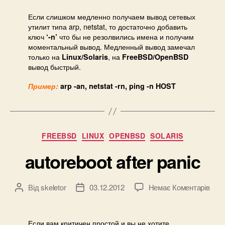
arp,
netst
Если слишком медленно получаем вывод сетевых
ping
утилит типа arp, netstat, то достаточно добавить
ключ
что бы не резолвились имена и получим
‘-n’
моментальный вывод. Медленный вывод замечал
только на
, на
Linux/Solaris
FreeBSD/OpenBSD
вывод быстрый.
Пример:
arp -an, netstat -rn, ping -n HOST
Категорії
FREEBSD
LINUX
OPENBSD
SOLARIS
autoreboot after panic
до
Від
skeletor
03.12.2012
Немає Коментарів
Автор
Дата
auto
запису
запису
after
pani
Если вам критичен простой и вы не хотите