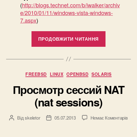
(
http://blogs.technet.com/b/iwalker/archiv
e/2010/01/11/windows-vista-windows-
7.aspx
)
“Подключае
ПРОДОВЖИТИ ЧИТАННЯ
к
COM-
порту”
Категорії
FREEBSD
LINUX
OPENBSD
SOLARIS
Просмотр сессий NAT
(nat sessions)
до
Від
skeletor
05.07.2013
Немає Коментарів
Автор
Дата
Про
запису
запису
сесс