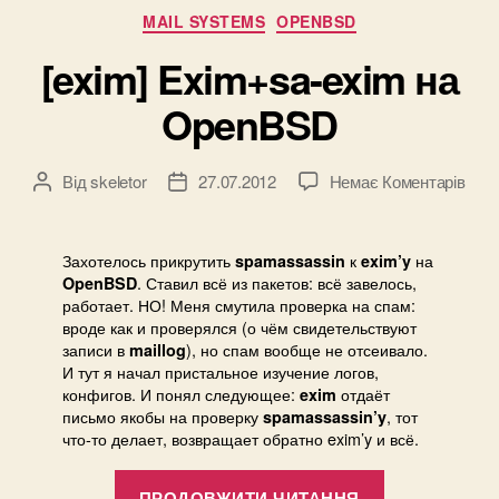
Категорії
MAIL SYSTEMS
OPENBSD
[exim] Exim+sa-exim на
OpenBSD
до
Від
skeletor
27.07.2012
Немає Коментарів
Автор
Дата
[exi
запису
запису
Exim
exim
Захотелось прикрутить
к
на
spamassassin
exim’y
на
. Ставил всё из пакетов: всё завелось,
OpenBSD
Ope
работает. НО! Меня смутила проверка на спам:
вроде как и проверялся (о чём свидетельствуют
записи в
), но спам вообще не отсеивало.
maillog
И тут я начал пристальное изучение логов,
конфигов. И понял следующее:
отдаёт
exim
письмо якобы на проверку
, тот
spamassassin’y
что-то делает, возвращает обратно exim’y и всё.
“[exim]
ПРОДОВЖИТИ ЧИТАННЯ