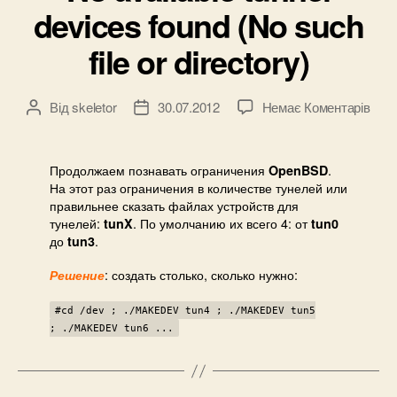
devices found (No such
file or directory)
до
Від
skeletor
30.07.2012
Немає Коментарів
Автор
Дата
No
запису
запису
avail
tunne
Продолжаем познавать ограничения
.
OpenBSD
devi
На этот раз ограничения в количестве тунелей или
foun
правильнее сказать файлах устройств для
тунелей:
. По умолчанию их всего 4: от
(No
tunX
tun0
до
.
tun3
such
file
: создать столько, сколько нужно:
Решение
or
direc
#cd /dev ; ./MAKEDEV tun4 ; ./MAKEDEV tun5
; ./MAKEDEV tun6 ...