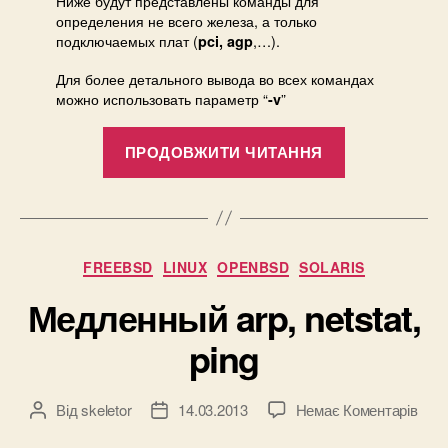
Ниже будут представлены команды для
обо
определения не всего железа, а только
подключаемых плат (
,…).
pci, agp
Для более детального вывода во всех командах
можно использовать параметр “
”
-v
“Узнаём
ПРОДОВЖИТИ ЧИТАННЯ
информаци
об
оборудован
Категорії
FREEBSD
LINUX
OPENBSD
SOLARIS
Медленный arp, netstat,
ping
до
Від
skeletor
14.03.2013
Немає Коментарів
Автор
Дата
Мед
запису
запису