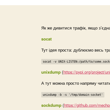
Як же дивитися трафік, якщо зʼєдн
socat
Тут ідея проста: дублюємо весь тр
socat -v UNIX-LISTEN:/path/to/some.sock
unixdump
(
https://pypi.org/project/u
А тут можна просто напряму читат
unixdump -b -s '/tmp/domain-socket'
sockdump
(
https://github.com/mech