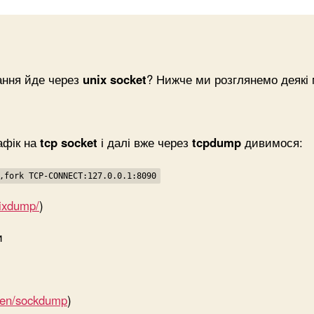
ання йде через
unix socket
? Нижче ми розглянемо деякі 
афік на
tcp socket
і далі вже через
tcpdump
дивимося:
,fork TCP-CONNECT:127.0.0.1:8090
nixdump/
)
и
pen/sockdump
)