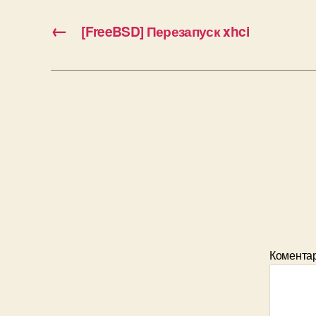
←
[FreeBSD] Перезапуск xhci
Комента