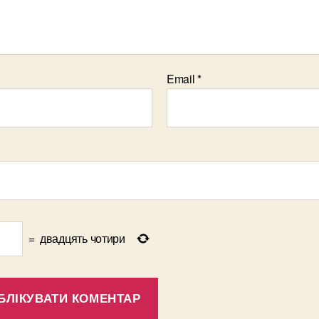
Email
*
=
двадцять чотири