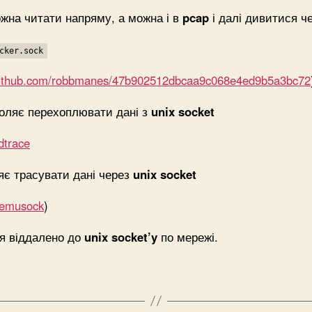
ожна читати напряму, а можна і в
pcap
і далі дивитися ч
cker.sock
t.github.com/robbmanes/47b902512dbcaa9c068e4ed9b5a3bc72
воляє перехоплювати дані з
unix socket
dtrace
ляє трасувати дані через
unix socket
/remusock
)
ся віддалено до
unix socket’y
по мережі.