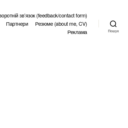
воротній звʼязок (feedback/contact form)
Партнери
Резюме (about me, CV)
Реклама
Пошук
до
ocket
dump