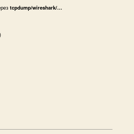
ерез
tcpdump/wireshark/…
)