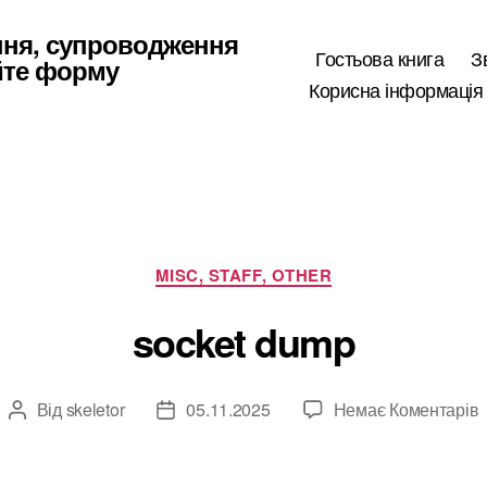
ння, супроводження
Гостьова книга
З
йте форму
Корисна інформація
Категорії
MISC, STAFF, OTHER
socket dump
Від
skeletor
05.11.2025
Немає Коментарів
Автор
Дата
s
запису
запису