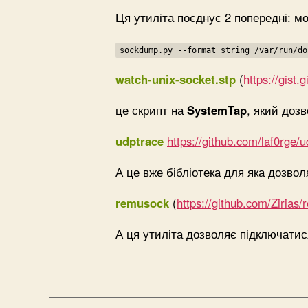
Ця утиліта поєднує 2 попередні: м
sockdump.py --format string /var/run/do
watch-unix-socket.stp
(
https://gis
це скрипт на
SystemTap
, який доз
udptrace
https://github.com/laf0rge/u
А це вже бібліотека для яка дозво
remusock
(
https://github.com/Zirias
А ця утиліта дозволяє підключати