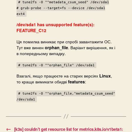
# tune2fs -O "^metadata_csum_seed" /dev/sda1
# grub-probe --target=fs --device /dev/sda1
ext4
/dev/sda1 has unsupported feature(s):
FEATURE_C12
Ця помилка виникає при спробі завантажити ОС.
Тут вже винен
. Варіант вирішення, як і
orphan_file
в попередньому випадку.
# tune2fs -O "^orphan_file" /dev/sda1
Взагалі, якщо працюєте на старих версіях
,
Linux
то краще вимикати обидві
:
features
# tune2fs -O "^orphan_file,^metadata_csum_seed"
/dev/sda1
←
[k3s] couldn’t get resource list for metrics.k8s.io/v1beta1: