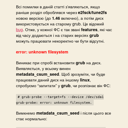
Всі помилки в даній статті зʼявляються, якщо
раніше розділ оброблявся через
e2fsck/tune2fs
новою версією (до
включно), а потім диск
1.46
використовується на старому grub. Це відомий
bug
. Отже, у кожної ФС є так звані
, які час
features
від часу додаються і на старих версіях
grub
можуть працювати некоректно чи бути відсутні.
error: unknown filesystem
Виникає при спробі встановити
на диск.
grub
Виявляється, у всьому винен
. Щоб зрозуміти, чи буде
metadata_csum_seed
працювати даний диск на іншому
,
linux
спробуємо “запитати” у
, чи розпізнає він ФС:
grub
# grub-probe --target=fs --device /dev/sda1
grub-probe: error: unknown filesystem.
Вимкнемо
і після цього все
metadata_csum_seed
стає нормально: