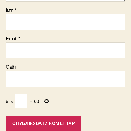
Ім'я
*
Email
*
Сайт
9
×
=
63