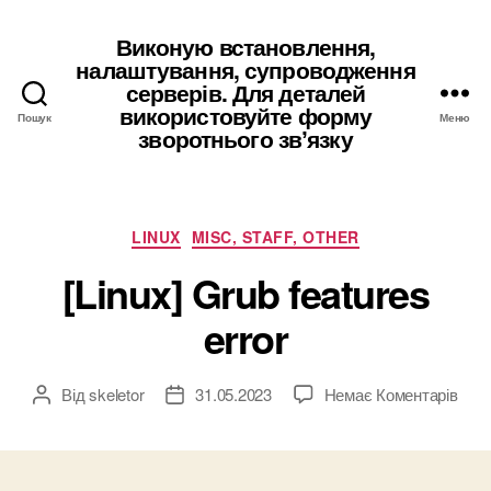
Виконую встановлення,
налаштування, супроводження
серверів. Для деталей
використовуйте форму
Пошук
Меню
зворотнього звʼязку
Категорії
LINUX
MISC, STAFF, OTHER
[Linux] Grub features
error
до
Від
skeletor
31.05.2023
Немає Коментарів
Автор
Дата
[Linu
запису
запису
Gru
feat
error