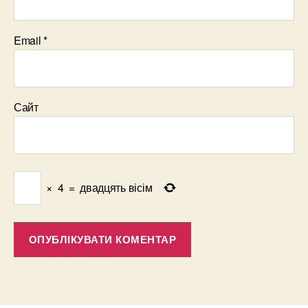
Email
*
Сайт
×
4
=
двадцять вісім