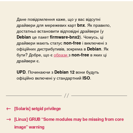
miss
firm
files
Дане повідомлення каже, що у вас відсутні
драйвери для мережевих карт
. Як правило,
are:
bnx
достатньо встановити відповідні драйвери (у
bnx2
це пакет
). Чомусь, ці
Debian
firmware-bnx2
mips
драйвери мають статус
і виключені з
non-free
офіційних дистрибутивів, зокрема в
. Як
Debian
бути? Добре, що є
образи
з
в яких ці
non-free
драйвери є.
. Починаючи з
вони будуть
UPD
Debian 12
офіційно включені у стандартний
.
ISO
←
[Solaris] setgid privilege
→
[Linux] GRUB “Some modules may be missing from core
image” warning