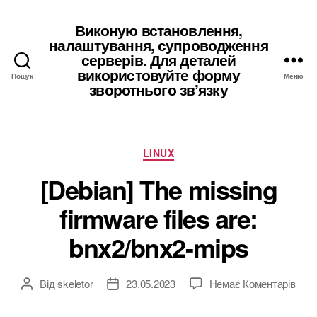
Виконую встановлення,
налаштування, супроводження
серверів. Для деталей
використовуйте форму
Пошук
Меню
зворотнього звʼязку
Категорії
LINUX
[Debian] The missing
firmware files are:
bnx2/bnx2-mips
до
Від
skeletor
23.05.2023
Немає Коментарів
Автор
Дата
[Deb
запису
запису
The