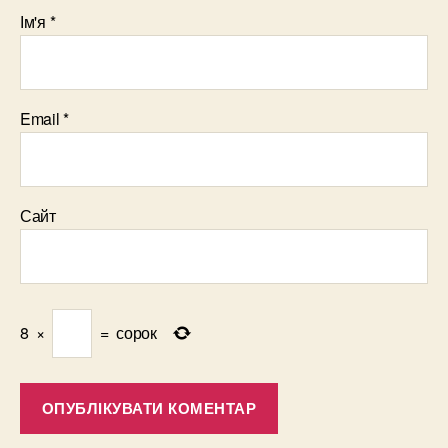
Ім'я
*
Email
*
Сайт
8
×
=
сорок