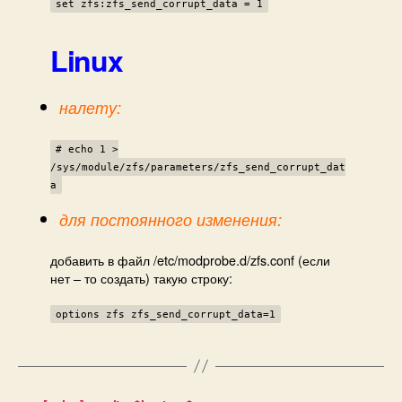
set zfs:zfs_send_corrupt_data = 1
Linux
налету:
# echo 1 >
/sys/module/zfs/parameters/zfs_send_corrupt_dat
a
для постоянного изменения:
добавить в файл /etc/modprobe.d/zfs.conf (если
нет – то создать) такую строку:
options zfs zfs_send_corrupt_data=1