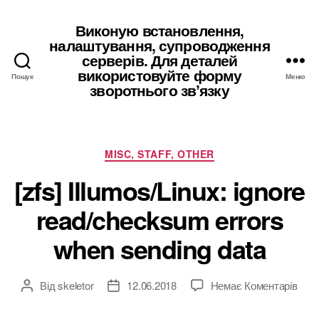
Виконую встановлення,
налаштування, супроводження
серверів. Для деталей
використовуйте форму
Пошук
Меню
зворотнього звʼязку
Категорії
MISC, STAFF, OTHER
[zfs] Illumos/Linux: ignore
read/checksum errors
when sending data
до
Від
skeletor
12.06.2018
Немає Коментарів
Автор
Дата
[zfs]
запису
запису
Illum