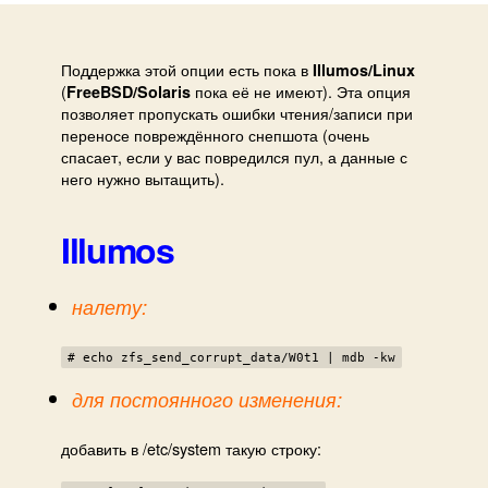
igno
read
error
Поддержка этой опции есть пока в
Illumos/Linux
(
пока её не имеют). Эта опция
whe
FreeBSD/Solaris
позволяет пропускать ошибки чтения/записи при
send
переносе повреждённого снепшота (очень
data
спасает, если у вас повредился пул, а данные с
него нужно вытащить).
Illumos
налету:
# echo zfs_send_corrupt_data/W0t1 | mdb -kw
для постоянного изменения:
добавить в /etc/system такую строку: