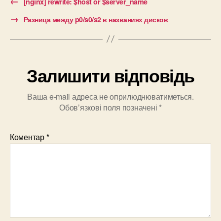
←
[nginx] rewrite: $host or $server_name
→
Разница между p0/s0/s2 в названиях дисков
Залишити відповідь
Ваша e-mail адреса не оприлюднюватиметься.
Обов’язкові поля позначені
*
Коментар
*