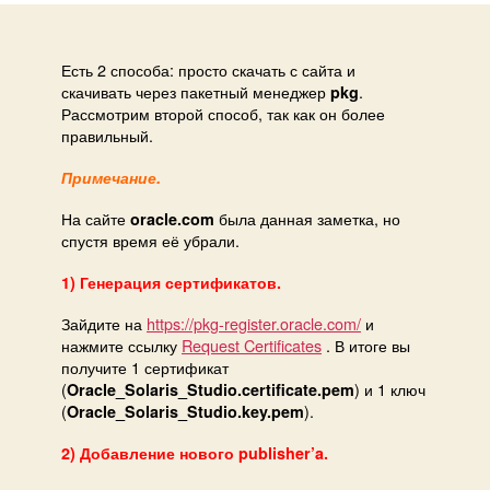
(и
обновле
Solaris
Есть 2 способа: просто скачать с сайта и
скачивать через пакетный менеджер
.
Studio
pkg
Рассмотрим второй способ, так как он более
правильный.
Примечание.
На сайте
была данная заметка, но
oracle.com
спустя время её убрали.
1) Генерация сертификатов.
Зайдите на
https://pkg-register.oracle.com/
и
нажмите ссылку
Request Certificates
. В итоге вы
получите 1 сертификат
(
) и 1 ключ
Oracle_Solaris_Studio.certificate.pem
(
).
Oracle_Solaris_Studio.key.pem
2) Добавление нового publisher’a.