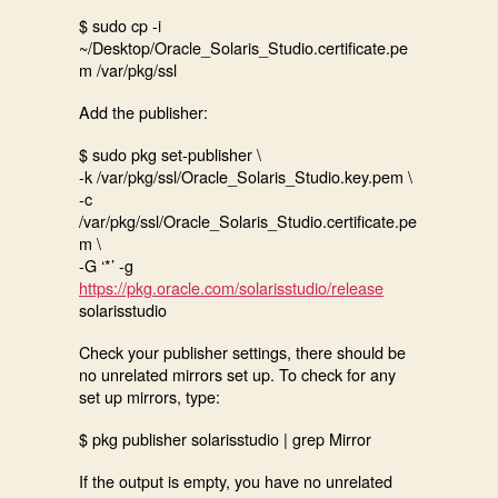
$ sudo cp -i
~/Desktop/Oracle_Solaris_Studio.certificate.pe
m /var/pkg/ssl
Add the publisher:
$ sudo pkg set-publisher \
-k /var/pkg/ssl/Oracle_Solaris_Studio.key.pem \
-c
/var/pkg/ssl/Oracle_Solaris_Studio.certificate.pe
m \
-G ‘*’ -g
https://pkg.oracle.com/solarisstudio/release
solarisstudio
Check your publisher settings, there should be
no unrelated mirrors set up. To check for any
set up mirrors, type:
$ pkg publisher solarisstudio | grep Mirror
If the output is empty, you have no unrelated