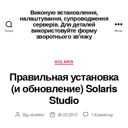
Виконую встановлення,
налаштування, супроводження
серверів. Для деталей
використовуйте форму
Пошук
Меню
зворотнього звʼязку
Категорії
SOLARIS
Правильная установка
(и обновление) Solaris
Studio
до
Від
skeletor
26.03.2013
1 Коментар
Автор
Дата
Правил
запису
запису
установ