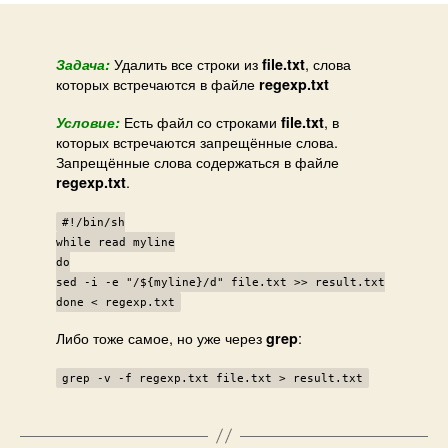
стро
из
фай
Удалить все строки из
, слова
Задача:
file.txt
которых встречаются в файле
кот
regexp.txt
вст
Есть файл со строками
, в
Условие:
file.txt
в
которых встречаются запрещённые слова.
фай
Запрещённые слова содержаться в файле
.
regexp.txt
#!/bin/sh
while read myline
do
sed -i -e "/${myline}/d" file.txt >> result.txt
done < regexp.txt
Либо тоже самое, но уже через
:
grep
grep -v -f regexp.txt file.txt > result.txt