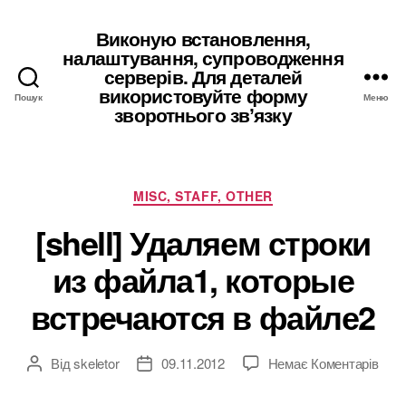
Виконую встановлення,
налаштування, супроводження
серверів. Для деталей
використовуйте форму
Пошук
Меню
зворотнього звʼязку
Категорії
MISC, STAFF, OTHER
[shell] Удаляем строки
из файла1, которые
встречаются в файле2
до
Від
skeletor
09.11.2012
Немає Коментарів
Автор
Дата
[shell
запису
запису
Уда