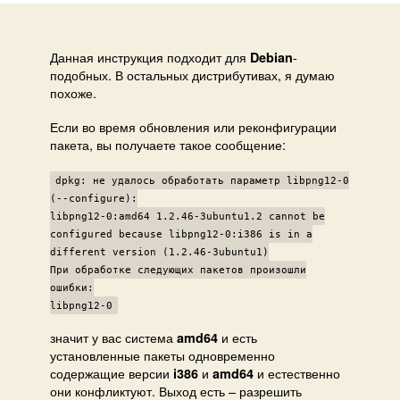
i386
пакетов
на
Данная инструкция подходит для
-
Debian
подобных. В остальных дистрибутивах, я думаю
amd64
похоже.
Если во время обновления или реконфигурации
пакета, вы получаете такое сообщение:
dpkg: не удалось обработать параметр libpng12-0
(--configure):
libpng12-0:amd64 1.2.46-3ubuntu1.2 cannot be
configured because libpng12-0:i386 is in a
different version (1.2.46-3ubuntu1)
При обработке следующих пакетов произошли
ошибки:
libpng12-0
значит у вас система
и есть
amd64
установленные пакеты одновременно
содержащие версии
и
и естественно
i386
amd64
они конфликтуют. Выход есть – разрешить