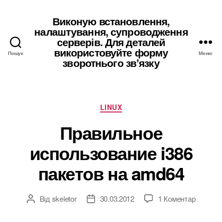
Виконую встановлення,
налаштування, супроводження
серверів. Для деталей
використовуйте форму
Пошук
Меню
зворотнього звʼязку
Категорії
LINUX
Правильное
использование i386
пакетов на amd64
до
Від
skeletor
30.03.2012
1 Коментар
Автор
Дата
Правил
запису
запису
использ