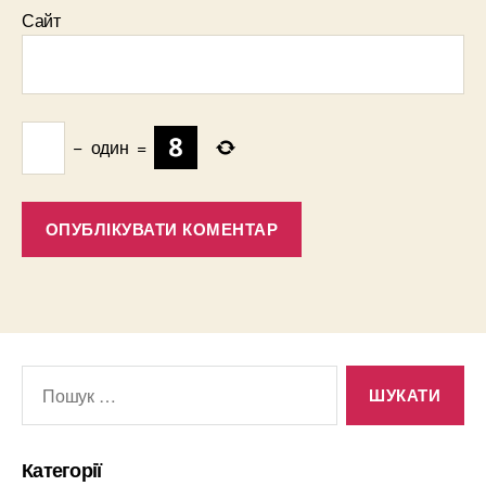
Сайт
−
один
=
Шукати:
Категорії