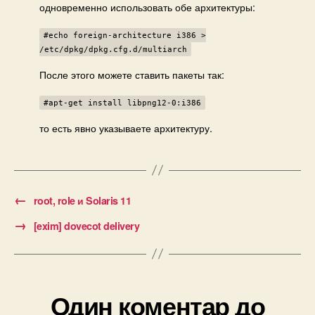
одновременно использовать обе архитектуры:
#echo foreign-architecture i386 >
/etc/dpkg/dpkg.cfg.d/multiarch
После этого можете ставить пакеты так:
#apt-get install libpng12-0:i386
то есть явно указываете архитектуру.
←
root, role и Solaris 11
→
[exim] dovecot delivery
Один коментар до