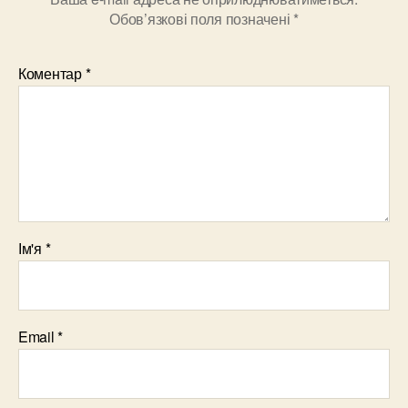
Обов’язкові поля позначені
*
Коментар
*
Ім'я
*
Email
*