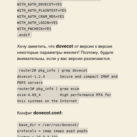
WITH_AUTH_DOVECOT=YES
WITH_AUTH_PLAINTEXT=YES
WITH_AUTH_CRAM_MD5=YES
WITH_AUTH_LOGIN=YES
WITH_PWCHECK=YES
.endif
Хочу заметить, что
от версии к версии
dovecot
некоторые параметры меняет! Поэтому, будьте
внимательны, если у вас версии различаются.
router2# pkg_info | grep dovecot
dovecot-1.2.4 Secure and compact IMAP and
POP3 servers
router2# pkg_info | grep exim
exim-4.69_4 High performance MTA for
Unix systems on the Internet
Конфиг
dovecot.conf:
base_dir = /var/run/dovecot/
protocols = imap imaps pop3 pop3s
listen = 10.0.3.132