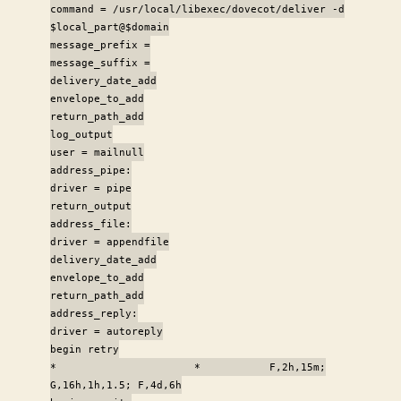
command = /usr/local/libexec/dovecot/deliver -d
$local_part@$domain
message_prefix =
message_suffix =
delivery_date_add
envelope_to_add
return_path_add
log_output
user = mailnull
address_pipe:
driver = pipe
return_output
address_file:
driver = appendfile
delivery_date_add
envelope_to_add
return_path_add
address_reply:
driver = autoreply
begin retry
* * F,2h,15m;
G,16h,1h,1.5; F,4d,6h