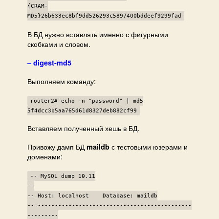
{CRAM-
MD5}26b633ec8bf9dd526293c5897400bddeef9299fad
В БД нужно вставлять именно с фигурными
скобками и словом.
– digest-md5
Выполняем команду:
router2# echo -n "password" | md5
5f4dcc3b5aa765d61d8327deb882cf99
Вставляем полученный хешь в БД.
Привожу дамп БД
с тестовыми юзерами и
maildb
доменами:
-- MySQL dump 10.11
--
-- Host: localhost Database: maildb
-- ---------------------------------------------
---------