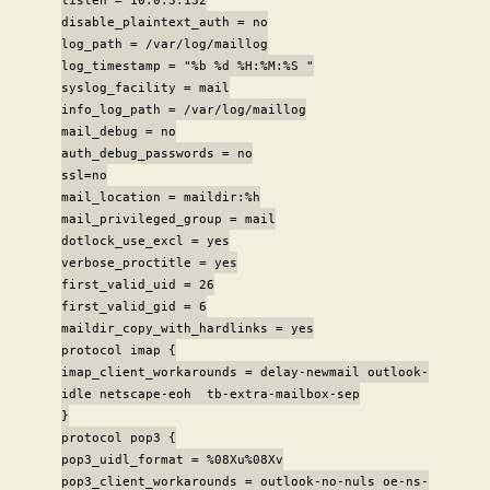
disable_plaintext_auth = no
log_path = /var/log/maillog
log_timestamp = "%b %d %H:%M:%S "
syslog_facility = mail
info_log_path = /var/log/maillog
mail_debug = no
auth_debug_passwords = no
ssl=no
mail_location = maildir:%h
mail_privileged_group = mail
dotlock_use_excl = yes
verbose_proctitle = yes
first_valid_uid = 26
first_valid_gid = 6
maildir_copy_with_hardlinks = yes
protocol imap {
imap_client_workarounds = delay-newmail outlook-
idle netscape-eoh tb-extra-mailbox-sep
}
protocol pop3 {
pop3_uidl_format = %08Xu%08Xv
pop3_client_workarounds = outlook-no-nuls oe-ns-