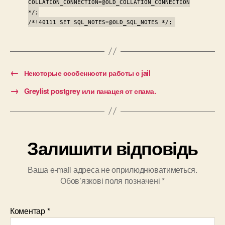
COLLATION_CONNECTION=@OLD_COLLATION_CONNECTION
*/;
/*!40111 SET SQL_NOTES=@OLD_SQL_NOTES */;
←
Некоторые особенности работы с jail
→
Greylist postgrey или панацея от спама.
Залишити відповідь
Ваша e-mail адреса не оприлюднюватиметься.
Обов’язкові поля позначені
*
Коментар
*