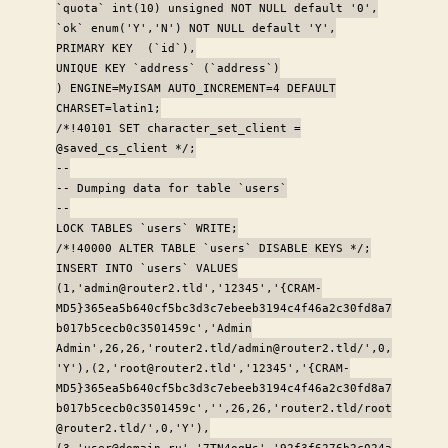
`quota` int(10) unsigned NOT NULL default '0',
`ok` enum('Y','N') NOT NULL default 'Y',
PRIMARY KEY (`id`),
UNIQUE KEY `address` (`address`)
) ENGINE=MyISAM AUTO_INCREMENT=4 DEFAULT
CHARSET=latin1;
/*!40101 SET character_set_client =
@saved_cs_client */;
--
-- Dumping data for table `users`
--
LOCK TABLES `users` WRITE;
/*!40000 ALTER TABLE `users` DISABLE KEYS */;
INSERT INTO `users` VALUES
(1,'admin@router2.tld','12345','{CRAM-
MD5}365ea5b640cf5bc3d3c7ebeeb3194c4f46a2c30fd8a7
b017b5cecb0c3501459c','Admin
Admin',26,26,'router2.tld/admin@router2.tld/',0,
'Y'),(2,'root@router2.tld','12345','{CRAM-
MD5}365ea5b640cf5bc3d3c7ebeeb3194c4f46a2c30fd8a7
b017b5cecb0c3501459c','',26,26,'router2.tld/root
@router2.tld/',0,'Y'),
(3,'user@domain.ru','7TN4ogHs','92f3f6276b2c024a