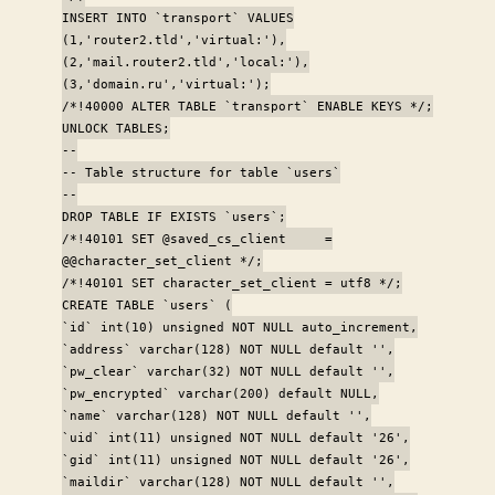
INSERT INTO `transport` VALUES
(1,'router2.tld','virtual:'),
(2,'mail.router2.tld','local:'),
(3,'domain.ru','virtual:');
/*!40000 ALTER TABLE `transport` ENABLE KEYS */;
UNLOCK TABLES;
--
-- Table structure for table `users`
--
DROP TABLE IF EXISTS `users`;
/*!40101 SET @saved_cs_client =
@@character_set_client */;
/*!40101 SET character_set_client = utf8 */;
CREATE TABLE `users` (
`id` int(10) unsigned NOT NULL auto_increment,
`address` varchar(128) NOT NULL default '',
`pw_clear` varchar(32) NOT NULL default '',
`pw_encrypted` varchar(200) default NULL,
`name` varchar(128) NOT NULL default '',
`uid` int(11) unsigned NOT NULL default '26',
`gid` int(11) unsigned NOT NULL default '26',
`maildir` varchar(128) NOT NULL default '',