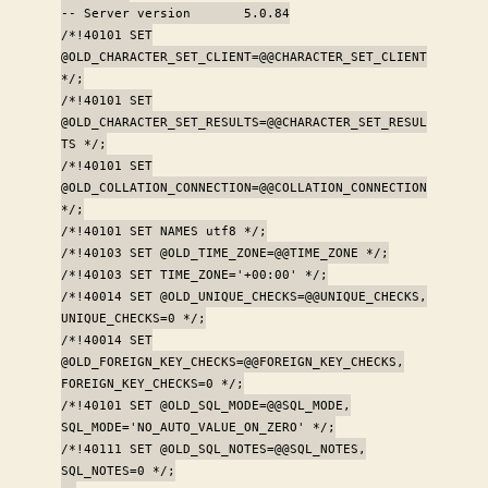
-- Server version 5.0.84
/*!40101 SET
@OLD_CHARACTER_SET_CLIENT=@@CHARACTER_SET_CLIENT
*/;
/*!40101 SET
@OLD_CHARACTER_SET_RESULTS=@@CHARACTER_SET_RESUL
TS */;
/*!40101 SET
@OLD_COLLATION_CONNECTION=@@COLLATION_CONNECTION
*/;
/*!40101 SET NAMES utf8 */;
/*!40103 SET @OLD_TIME_ZONE=@@TIME_ZONE */;
/*!40103 SET TIME_ZONE='+00:00' */;
/*!40014 SET @OLD_UNIQUE_CHECKS=@@UNIQUE_CHECKS,
UNIQUE_CHECKS=0 */;
/*!40014 SET
@OLD_FOREIGN_KEY_CHECKS=@@FOREIGN_KEY_CHECKS,
FOREIGN_KEY_CHECKS=0 */;
/*!40101 SET @OLD_SQL_MODE=@@SQL_MODE,
SQL_MODE='NO_AUTO_VALUE_ON_ZERO' */;
/*!40111 SET @OLD_SQL_NOTES=@@SQL_NOTES,
SQL_NOTES=0 */;