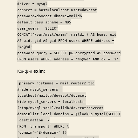
driver = mysql
connect = host=localhost user=dovecot
password=dovecot dbname=maildb
default_pass_scheme = MD5
user_query = SELECT
CONCAT('/var/mail/exim/',maildir) AS home, uid
AS uid, gid AS gid FROM users WHERE address =
'%n@%d'
password_query = SELECT pw_encrypted AS password
FROM users WHERE address = '%n@%d' AND ok = 'Y'
Конфиг
:
exim
primary_hostname = mail.router2.tld
#hide mysql_servers =
localhost/maildb/dovecot/dovecot
hide mysql_servers = localhost::
(/tmp/mysql.sock)/maildb/dovecot/dovecot
domainlist local_domains = ${lookup mysql{SELECT
`destination` \
FROM `transport` WHERE \
`domain`='${domain}' }}