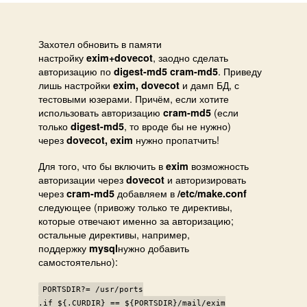
чере
dove
(+cr
Захотел обновить в памяти
настройку
, заодно сделать
md5
exim+dovecot
авторизацию по
. Приведу
digest-md5 cram-md5
diges
лишь настройки
и дамп БД, с
exim, dovecot
md5
тестовыми юзерами. Причём, если хотите
использовать авторизацию
(если
cram-md5
только
, то вроде бы не нужно)
digest-md5
через
нужно пропатчить!
dovecot, exim
Для того, что бы включить в
возможность
exim
авторизации через
и авторизировать
dovecot
через
добавляем в
cram-md5
/etc/make.conf
следующее (привожу только те директивы,
которые отвечают именно за авторизацию;
остальные директивы, например,
поддержку
нужно добавить
mysql
самостоятельно):
PORTSDIR?= /usr/ports
.if ${.CURDIR} == ${PORTSDIR}/mail/exim