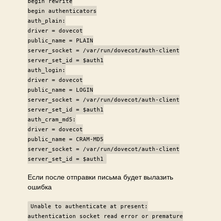
begin rewrite
begin authenticators
auth_plain:
driver = dovecot
public_name = PLAIN
server_socket = /var/run/dovecot/auth-client
server_set_id = $auth1
auth_login:
driver = dovecot
public_name = LOGIN
server_socket = /var/run/dovecot/auth-client
server_set_id = $auth1
auth_cram_md5:
driver = dovecot
public_name = CRAM-MD5
server_socket = /var/run/dovecot/auth-client
server_set_id = $auth1
Если после отправки письма будет вылазить
ошибка
Unable to authenticate at present:
authentication socket read error or premature