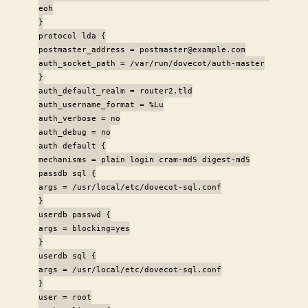
eoh
}
protocol lda {
postmaster_address = postmaster@example.com
auth_socket_path = /var/run/dovecot/auth-master
}
auth_default_realm = router2.tld
auth_username_format = %Lu
auth_verbose = no
auth_debug = no
auth default {
mechanisms = plain login cram-md5 digest-md5
passdb sql {
args = /usr/local/etc/dovecot-sql.conf
}
userdb passwd {
args = blocking=yes
}
userdb sql {
args = /usr/local/etc/dovecot-sql.conf
}
user = root