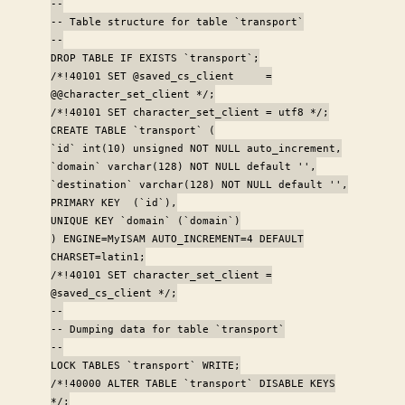
--
-- Table structure for table `transport`
--
DROP TABLE IF EXISTS `transport`;
/*!40101 SET @saved_cs_client =
@@character_set_client */;
/*!40101 SET character_set_client = utf8 */;
CREATE TABLE `transport` (
`id` int(10) unsigned NOT NULL auto_increment,
`domain` varchar(128) NOT NULL default '',
`destination` varchar(128) NOT NULL default '',
PRIMARY KEY (`id`),
UNIQUE KEY `domain` (`domain`)
) ENGINE=MyISAM AUTO_INCREMENT=4 DEFAULT
CHARSET=latin1;
/*!40101 SET character_set_client =
@saved_cs_client */;
--
-- Dumping data for table `transport`
--
LOCK TABLES `transport` WRITE;
/*!40000 ALTER TABLE `transport` DISABLE KEYS
*/;