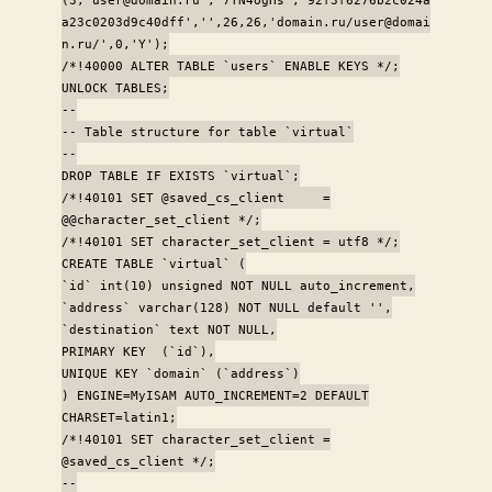
a23c0203d9c40dff','',26,26,'domain.ru/user@domai
n.ru/',0,'Y');
/*!40000 ALTER TABLE `users` ENABLE KEYS */;
UNLOCK TABLES;
--
-- Table structure for table `virtual`
--
DROP TABLE IF EXISTS `virtual`;
/*!40101 SET @saved_cs_client =
@@character_set_client */;
/*!40101 SET character_set_client = utf8 */;
CREATE TABLE `virtual` (
`id` int(10) unsigned NOT NULL auto_increment,
`address` varchar(128) NOT NULL default '',
`destination` text NOT NULL,
PRIMARY KEY (`id`),
UNIQUE KEY `domain` (`address`)
) ENGINE=MyISAM AUTO_INCREMENT=2 DEFAULT
CHARSET=latin1;
/*!40101 SET character_set_client =
@saved_cs_client */;
--