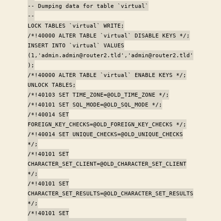
-- Dumping data for table `virtual`
--
LOCK TABLES `virtual` WRITE;
/*!40000 ALTER TABLE `virtual` DISABLE KEYS */;
INSERT INTO `virtual` VALUES
(1,'admin.admin@router2.tld','admin@router2.tld'
);
/*!40000 ALTER TABLE `virtual` ENABLE KEYS */;
UNLOCK TABLES;
/*!40103 SET TIME_ZONE=@OLD_TIME_ZONE */;
/*!40101 SET SQL_MODE=@OLD_SQL_MODE */;
/*!40014 SET
FOREIGN_KEY_CHECKS=@OLD_FOREIGN_KEY_CHECKS */;
/*!40014 SET UNIQUE_CHECKS=@OLD_UNIQUE_CHECKS
*/;
/*!40101 SET
CHARACTER_SET_CLIENT=@OLD_CHARACTER_SET_CLIENT
*/;
/*!40101 SET
CHARACTER_SET_RESULTS=@OLD_CHARACTER_SET_RESULTS
*/;
/*!40101 SET