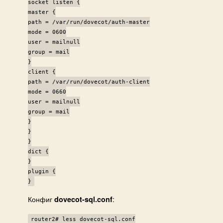
socket listen {
master {
path = /var/run/dovecot/auth-master
mode = 0600
user = mailnull
group = mail
}
client {
path = /var/run/dovecot/auth-client
mode = 0660
user = mailnull
group = mail
}
}
}
dict {
}
plugin {
}
Конфиг
:
dovecot-sql.conf
router2# less dovecot-sql.conf