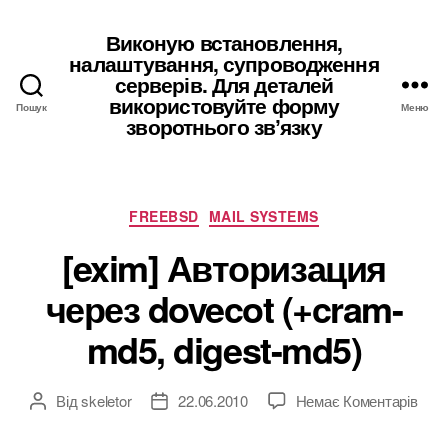
Виконую встановлення,
налаштування, супроводження
серверів. Для деталей
використовуйте форму
Пошук
Меню
зворотнього звʼязку
Категорії
FREEBSD
MAIL SYSTEMS
[exim] Авторизация
через dovecot (+cram-
md5, digest-md5)
до
Від
skeletor
22.06.2010
Немає Коментарів
Автор
Дата
[exi
запису
запису
Авт