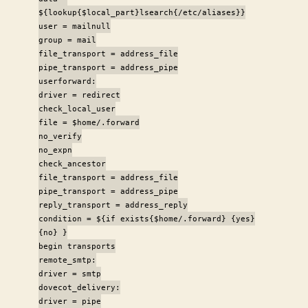
${lookup{$local_part}lsearch{/etc/aliases}}
user = mailnull
group = mail
file_transport = address_file
pipe_transport = address_pipe
userforward:
driver = redirect
check_local_user
file = $home/.forward
no_verify
no_expn
check_ancestor
file_transport = address_file
pipe_transport = address_pipe
reply_transport = address_reply
condition = ${if exists{$home/.forward} {yes}
{no} }
begin transports
remote_smtp:
driver = smtp
dovecot_delivery:
driver = pipe