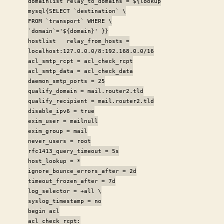
domainlist relay_to_domains = ${lookup
mysql{SELECT `destination` \
FROM `transport` WHERE \
`domain`='${domain}' }}
hostlist relay_from_hosts =
localhost:127.0.0.0/8:192.168.0.0/16
acl_smtp_rcpt = acl_check_rcpt
acl_smtp_data = acl_check_data
daemon_smtp_ports = 25
qualify_domain = mail.router2.tld
qualify_recipient = mail.router2.tld
disable_ipv6 = true
exim_user = mailnull
exim_group = mail
never_users = root
rfc1413_query_timeout = 5s
host_lookup = *
ignore_bounce_errors_after = 2d
timeout_frozen_after = 7d
log_selector = +all \
syslog_timestamp = no
begin acl
acl_check_rcpt: