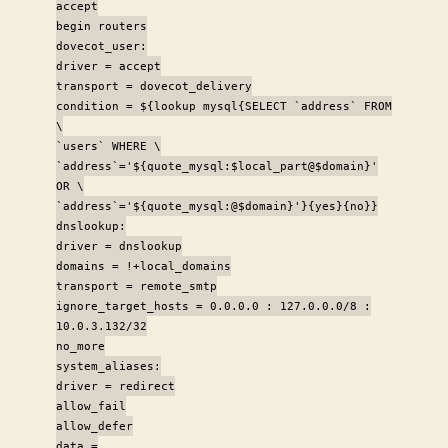
accept
begin routers
dovecot_user:
driver = accept
transport = dovecot_delivery
condition = ${lookup mysql{SELECT `address` FROM
\
`users` WHERE \
`address`='${quote_mysql:$local_part@$domain}'
OR \
`address`='${quote_mysql:@$domain}'}{yes}{no}}
dnslookup:
driver = dnslookup
domains = !+local_domains
transport = remote_smtp
ignore_target_hosts = 0.0.0.0 : 127.0.0.0/8 :
10.0.3.132/32
no_more
system_aliases:
driver = redirect
allow_fail
allow_defer
data =