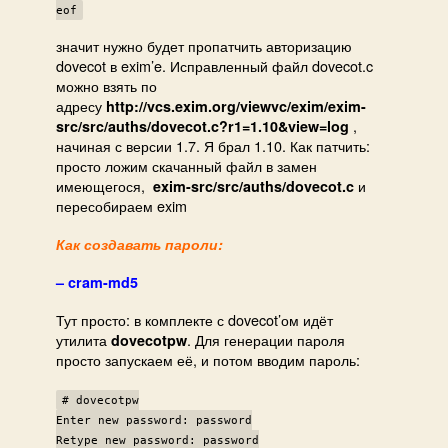
eof
значит нужно будет пропатчить авторизацию
dovecot в exim’e. Исправленный файл dovecot.c
можно взять по
адресу
http://vcs.exim.org/viewvc/exim/exim-
,
src/src/auths/dovecot.c?r1=1.10&view=log
начиная с версии 1.7. Я брал 1.10. Как патчить:
просто ложим скачанный файл в замен
имеющегося,
и
exim-src/src/auths/dovecot.c
пересобираем exim
Как создавать пароли:
– cram-md5
Тут просто: в комплекте с dovecot’ом идёт
утилита
. Для генерации пароля
dovecotpw
просто запускаем её, и потом вводим пароль:
# dovecotpw
Enter new password: password
Retype new password: password