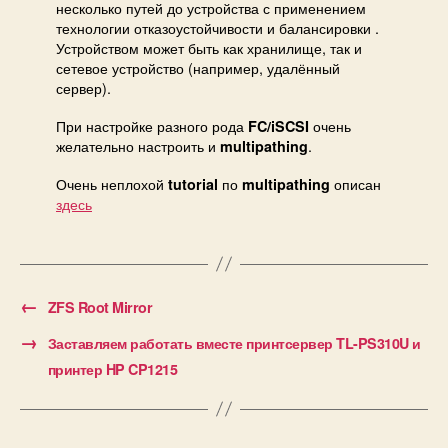
несколько путей до устройства с применением
технологии отказоустойчивости и балансировки .
Устройством может быть как хранилище, так и
сетевое устройство (например, удалённый
сервер).
При настройке разного рода
очень
FC/iSCSI
желательно настроить и
.
multipathing
Очень неплохой
по
описан
tutorial
multipathing
здесь
←
ZFS Root Mirror
→
Заставляем работать вместе принтсервер TL-PS310U и
принтер HP CP1215