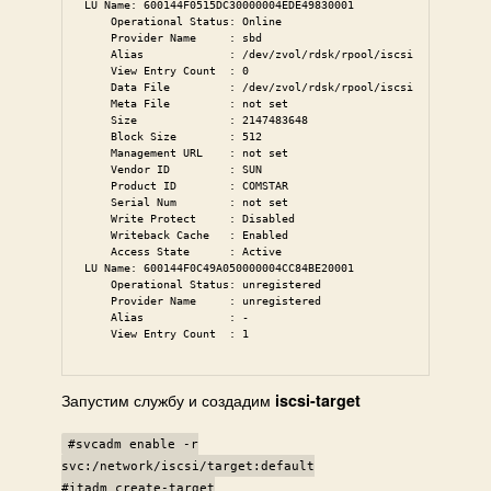
LU Name: 600144F0515DC30000004EDE49830001

    Operational Status: Online

    Provider Name     : sbd

    Alias             : /dev/zvol/rdsk/rpool/iscsi

    View Entry Count  : 0

    Data File         : /dev/zvol/rdsk/rpool/iscsi

    Meta File         : not set

    Size              : 2147483648

    Block Size        : 512

    Management URL    : not set

    Vendor ID         : SUN

    Product ID        : COMSTAR

    Serial Num        : not set

    Write Protect     : Disabled

    Writeback Cache   : Enabled

    Access State      : Active

LU Name: 600144F0C49A050000004CC84BE20001

    Operational Status: unregistered

    Provider Name     : unregistered

    Alias             : -

    View Entry Count  : 1
Запустим службу и создадим
iscsi-target
#svcadm enable -r
svc:/network/iscsi/target:default
#itadm create-target