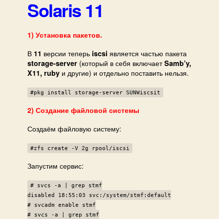
Solaris 11
1) Установка пакетов.
В
версии теперь
является частью пакета
11
iscsi
(который в себя включает
storage-server
Samb’y,
и другие) и отдельно поставить нельзя.
X11, ruby
#pkg install storage-server SUNWiscsit
2) Создание файловой системы
Создаём файловую систему:
#zfs create -V 2g rpool/iscsi
Запустим сервис:
# svcs -a | grep stmf
disabled 18:55:03 svc:/system/stmf:default
# svcadm enable stmf
# svcs -a | grep stmf