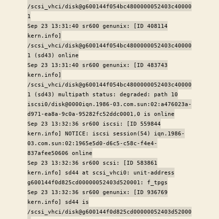
/scsi_vhci/disk@g600144f054bc4800000052403c40000
1
Sep 23 13:31:40 sr600 genunix: [ID 408114
kern.info]
/scsi_vhci/disk@g600144f054bc4800000052403c40000
1 (sd43) online
Sep 23 13:31:40 sr600 genunix: [ID 483743
kern.info]
/scsi_vhci/disk@g600144f054bc4800000052403c40000
1 (sd43) multipath status: degraded: path 10
iscsi0/disk@0000iqn.1986-03.com.sun:02:a476023a-
d971-ea8a-9c0a-95282fc52ddc0001,0 is online
Sep 23 13:32:36 sr600 iscsi: [ID 559844
kern.info] NOTICE: iscsi session(54) iqn.1986-
03.com.sun:02:1965e5d0-d6c5-c58c-f4e4-
837afee50606 online
Sep 23 13:32:36 sr600 scsi: [ID 583861
kern.info] sd44 at scsi_vhci0: unit-address
g600144f0d825cd00000052403d520001: f_tpgs
Sep 23 13:32:36 sr600 genunix: [ID 936769
kern.info] sd44 is
/scsi_vhci/disk@g600144f0d825cd00000052403d52000