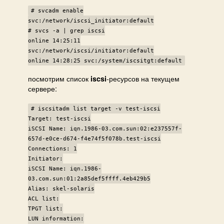
# svcadm enable
svc:/network/iscsi_initiator:default
# svcs -a | grep iscsi
online 14:25:11
svc:/network/iscsi/initiator:default
online 14:28:25 svc:/system/iscsitgt:default
посмотрим список
-ресурсов на текущем
iscsi
сервере:
# iscsitadm list target -v test-iscsi
Target: test-iscsi
iSCSI Name: iqn.1986-03.com.sun:02:e237557f-
657d-e0ce-d674-f4e74f5f078b.test-iscsi
Connections: 1
Initiator:
iSCSI Name: iqn.1986-
03.com.sun:01:2a85def5ffff.4eb429b5
Alias: skel-solaris
ACL list:
TPGT list:
LUN information: