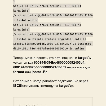
1
Sep 23 13:32:36 sr600 genunix: [ID 408114
kern.info]
/scsi_vhci/disk@g600144f0d825cd00000052403d52000
1 (sd44) online
Sep 23 13:32:36 sr600 genunix: [ID 483743
kern.info]
/scsi_vhci/disk@g600144f0d825cd00000052403d52000
1 (sd44) multipath status: degraded: path 11
iscsi0/disk@0000iqn.1986-03.com.sun:02:1965e5d0-
d6c5-c58c-f4e4-837afee506060001,0 is online
Теперь можно понять, кто есть кто: наши
target’ы
увидятся как
600144f054bc4800000052403c4,
через команду
600144f0d825cd00000052403d52
или
format
iostat -En
Вот пример, когда работает подключение через
(запускаем команду на
):
iSCSI
target’e