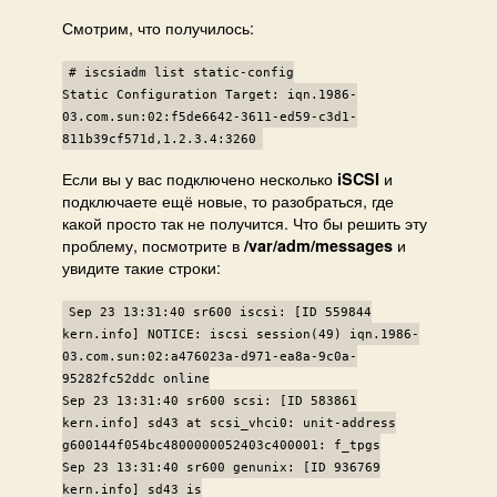
Смотрим, что получилось:
# iscsiadm list static-config
Static Configuration Target: iqn.1986-
03.com.sun:02:f5de6642-3611-ed59-c3d1-
811b39cf571d,1.2.3.4:3260
Если вы у вас подключено несколько
и
iSCSI
подключаете ещё новые, то разобраться, где
какой просто так не получится. Что бы решить эту
проблему, посмотрите в
и
/var/adm/messages
увидите такие строки:
Sep 23 13:31:40 sr600 iscsi: [ID 559844
kern.info] NOTICE: iscsi session(49) iqn.1986-
03.com.sun:02:a476023a-d971-ea8a-9c0a-
95282fc52ddc online
Sep 23 13:31:40 sr600 scsi: [ID 583861
kern.info] sd43 at scsi_vhci0: unit-address
g600144f054bc4800000052403c400001: f_tpgs
Sep 23 13:31:40 sr600 genunix: [ID 936769
kern.info] sd43 is