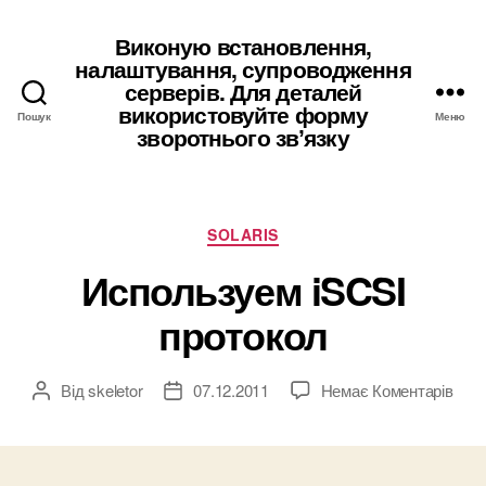
Виконую встановлення,
налаштування, супроводження
серверів. Для деталей
використовуйте форму
Пошук
Меню
зворотнього звʼязку
Категорії
SOLARIS
Используем iSCSI
протокол
до
Від
skeletor
07.12.2011
Немає Коментарів
Автор
Дата
Исп
запису
запису
iSCS
прот