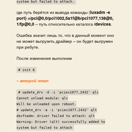
system but failed to attach.
где путь берётся из вывода команды (
luxadm -e
и
port)
/pci@0,0/pci1002,5a1f@b/pci1077,138@0,
– путь относительно каталога
.
1/fp@0,0
/devices
Ошибка значит лишь то, что в данный момент оно
не может выгрузить драйвер – он будет выгружен
при ребуте.
После изменения выполним
# init 6
– второй этап
# update_drv -d -i 'pciex1077,2432' qlc
Cannot unload module: qlc
Will be unloaded upon reboot.
# update_drv -a -i 'pciex1077,2432' qlt
devfsadm: driver failed to attach: qlt
Warning: Driver (qlt) successfully added to
system but failed to attach