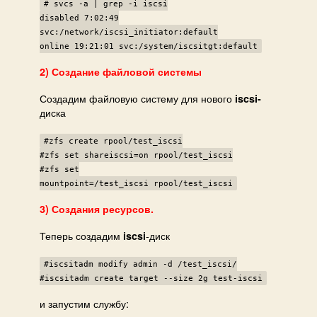
# svcs -a | grep -i iscsi
disabled 7:02:49
svc:/network/iscsi_initiator:default
online 19:21:01 svc:/system/iscsitgt:default
2) Создание файловой системы
Создадим файловую систему для нового
iscsi-
диска
#zfs create rpool/test_iscsi
#zfs set shareiscsi=on rpool/test_iscsi
#zfs set
mountpoint=/test_iscsi rpool/test_iscsi
3) Создания ресурсов.
Теперь создадим
-диск
iscsi
#iscsitadm modify admin -d /test_iscsi/
#iscsitadm create target --size 2g test-iscsi
и запустим службу: