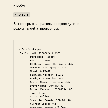
и ребут
# init 6
Вот теперь они правильно переведутся в
режим
. проверяем:
Target’a
# fcinfo hba-port

HBA Port WWN: 21000024ff2f301c

        Port Mode: Target

        Port ID: 10600

        OS Device Name: Not Applicable

        Manufacturer: QLogic Corp.

        Model: QLE2462

        Firmware Version: 5.2.1

        FCode/BIOS Version: N/A

        Serial Number: not available

        Driver Name: COMSTAR QLT

        Driver Version: 20100505-1.05

        Type: F-port

        State: online

        Supported Speeds: 1Gb 2Gb 4Gb

        Current Speed: 4Gb

        Node WWN: 20000024ff2f301c
