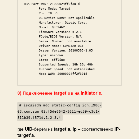
HBA Port WWN: 21000024ff2f301d

        Port Mode: Target

        Port ID: 0

        OS Device Name: Not Applicable

        Manufacturer: QLogic Corp.

        Model: QLE2462

        Firmware Version: 5.2.1

        FCode/BIOS Version: N/A

        Serial Number: not available

        Driver Name: COMSTAR QLT

        Driver Version: 20100505-1.05

        Type: unknown

        State: offline

        Supported Speeds: 1Gb 2Gb 4Gb

        Current Speed: not established

        Node WWN: 20000024ff2f301d
3) Подключение target’ов на initiator’e.
# iscsiadm add static-config iqn.1986-
03.com.sun:02:f5de6642-3611-ed59-c3d1-
811b39cf571d,1.2.3.4
где
-берём из
,
– соответственно
UID
target’a
ip
IP-
.
target’a