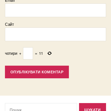
Email
*
Сайт
чотири
+
=
11
Шукати: