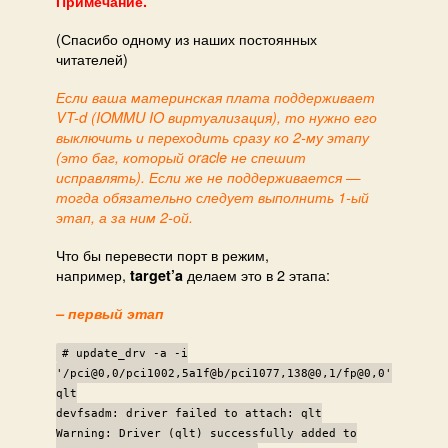
Примечание.
(Спасибо одному из наших постоянных
читателей)
Если ваша материнская плата поддерживает
VT-d (IOMMU IO виртуализация), то нужно его
выключить и переходить сразу ко 2-му этапу
(это баг, который oracle не спешит
исправлять). Если же не поддерживается —
тогда обязательно следует выполнить 1-ый
этап, а за ним 2-ой.
Что бы перевести порт в режим,
например,
делаем это в 2 этапа:
target’a
– первый этап
# update_drv -a -i
'/pci@0,0/pci1002,5a1f@b/pci1077,138@0,1/fp@0,0'
qlt
devfsadm: driver failed to attach: qlt
Warning: Driver (qlt) successfully added to