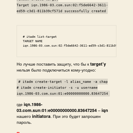
Target iqn.1986-03.com.sun:02:f5de6642-3611-
ed59-c3d1-811b39cf571d successfully created
# itadm list-target

TARGET NAME                                                  S
iqn.1986-03.com.sun:02:f5de6642-3611-ed59-c3d1-811b39cf571d  
Но лучше поставить защиту, что бы к
target’y
нельзя было подключиться кому-угодно:
# itadm create-target -l alias_name -a chap
# itadm create-initiator -s -u username
iqn.1986-03.com.sun:01:e00000000000.83647254
где
iqn.1986-
–
03.com.sun:01:e00000000000.83647254
iqn
нашего
. При это будет запрошен
initiatora
пароль.