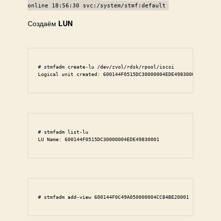
online 18:56:30 svc:/system/stmf:default
Создаём
LUN
# stmfadm create-lu /dev/zvol/rdsk/rpool/iscsi

Logical unit created: 600144F0515DC30000004EDE49830001
# stmfadm list-lu

LU Name: 600144F0515DC30000004EDE49830001
# stmfadm add-view 600144F0C49A050000004CC84BE20001