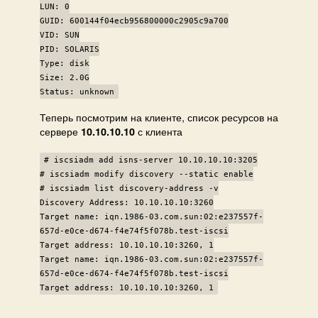
LUN: 0
GUID: 600144f04ecb956800000c2905c9a700
VID: SUN
PID: SOLARIS
Type: disk
Size: 2.0G
Status: unknown
Теперь посмотрим на клиенте, список ресурсов на
сервере
с клиента
10.10.10.10
# iscsiadm add isns-server 10.10.10.10:3205
# iscsiadm modify discovery --static enable
# iscsiadm list discovery-address -v
Discovery Address: 10.10.10.10:3260
Target name: iqn.1986-03.com.sun:02:e237557f-
657d-e0ce-d674-f4e74f5f078b.test-iscsi
Target address: 10.10.10.10:3260, 1
Target name: iqn.1986-03.com.sun:02:e237557f-
657d-e0ce-d674-f4e74f5f078b.test-iscsi
Target address: 10.10.10.10:3260, 1