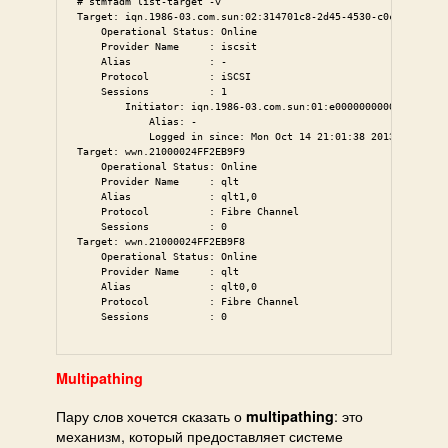
# stmfadm list-target -v

Target: iqn.1986-03.com.sun:02:314701c8-2d45-4530-c0c5-c96bf79
    Operational Status: Online

    Provider Name     : iscsit

    Alias             : -

    Protocol          : iSCSI

    Sessions          : 1

        Initiator: iqn.1986-03.com.sun:01:e00000000000.4eefe7a
            Alias: -

            Logged in since: Mon Oct 14 21:01:38 2013

Target: wwn.21000024FF2EB9F9

    Operational Status: Online

    Provider Name     : qlt

    Alias             : qlt1,0

    Protocol          : Fibre Channel

    Sessions          : 0

Target: wwn.21000024FF2EB9F8

    Operational Status: Online

    Provider Name     : qlt

    Alias             : qlt0,0

    Protocol          : Fibre Channel

    Sessions          : 0
Multipathing
Пару слов хочется сказать о
: это
multipathing
механизм, который предоставляет системе