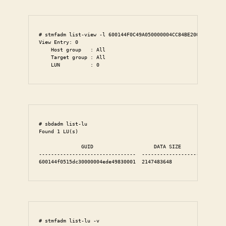
# stmfadm list-view -l 600144F0C49A050000004CC84BE20001

View Entry: 0

    Host group   : All

    Target group : All

    LUN          : 0
# sbdadm list-lu

Found 1 LU(s)

              GUID                    DATA SIZE           SOUR
--------------------------------  -------------------  -------
600144f0515dc30000004ede49830001  2147483648           /dev/z
# stmfadm list-lu -v
