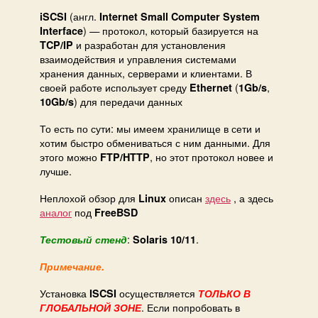
(англ.
iSCSI
Internet Small Computer System
) — протокол, который базируется на
Interface
и разработан для установления
TCP/IP
взаимодействия и управления системами
хранения данных, серверами и клиентами. В
своей работе использует среду
(
,
Ethernet
1Gb/s
) для передачи данных
10Gb/s
То есть по сути: мы имеем хранилище в сети и
хотим быстро обмениваться с ним данными. Для
этого можно
, но этот протокол новее и
FTP/HTTP
лучше.
Неплохой обзор для
описан
здесь
, а здесь
Linux
аналог
под
FreeBSD
:
.
Тестовый стенд
Solaris 10/11
Примечание.
Установка
осуществляется
ISCSI
ТОЛЬКО В
. Если попробовать в
ГЛОБАЛЬНОЙ ЗОНЕ