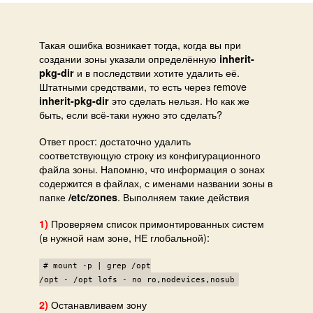
insta
rem
inher
Такая ошибка возникает тогда, когда вы при
создании зоны указали определённую
pkg-
inherit-
и в последствии хотите удалить её.
pkg-dir
dir
Штатными средствами, то есть через remove
not
это сделать нельзя. Но как же
inherit-pkg-dir
allo
быть, если всё-таки нужно это сделать?
Ответ прост: достаточно удалить
соответствующую строку из конфигурационного
файла зоны. Напомню, что информация о зонах
содержится в файлах, с именами названии зоны в
папке
. Выполняем такие действия
/etc/zones
Проверяем список примонтированных систем
1)
(в нужной нам зоне, НЕ глобальной):
# mount -p | grep /opt
/opt - /opt lofs - no ro,nodevices,nosub
Останавливаем зону
2)