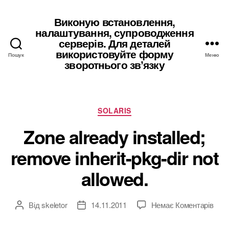
Виконую встановлення,
налаштування, супроводження
серверів. Для деталей
використовуйте форму
Пошук
Меню
зворотнього звʼязку
Категорії
SOLARIS
Zone already installed;
remove inherit-pkg-dir not
allowed.
до
Від
skeletor
14.11.2011
Немає Коментарів
Автор
Дата
Zon
запису
запису
alre