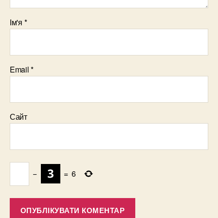
Ім'я
*
Email
*
Сайт
−
=
6