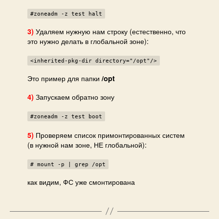
#zoneadm -z test halt
Удаляем нужную нам строку (естественно, что
3)
это нужно делать в глобальной зоне):
<inherited-pkg-dir directory="/opt"/>
Это пример для папки
/opt
Запускаем обратно зону
4)
#zoneadm -z test boot
Проверяем список примонтированных систем
5)
(в нужной нам зоне, НЕ глобальной):
# mount -p | grep /opt
как видим, ФС уже смонтирована