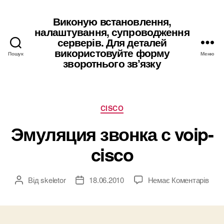
Виконую встановлення,
налаштування, супроводження
серверів. Для деталей
використовуйте форму
Пошук
Меню
зворотнього звʼязку
Категорії
CISCO
Эмуляция звонка с voip-
cisco
до
Від
skeletor
18.06.2010
Немає Коментарів
Автор
Дата
Эму
запису
запису
звон
с
voip-