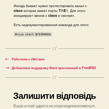
cisc
Иногда бывает нужно протестировать канал с
которая имеет порты
1. Для этого
cisco
T1\E
инициируют звонок с
и смотрят.
cisco
Есть недокументированная команда для этого:
#csim start №ТЕЛЕФОНА
←
Работаем с vlan’ами
→
Добавляем поддержку linux приложений в FreeBSD
Залишити відповідь
Ваша e-mail адреса не оприлюднюватиметься.