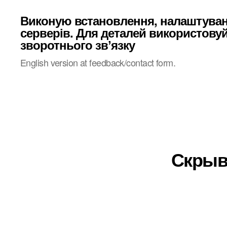
Виконую встановлення, налаштува
серверів. Для деталей використову
зворотнього звʼязку
English version at feedback/contact form.
Скрыв