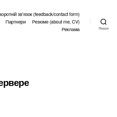
воротній звʼязок (feedback/contact form)
Партнери
Резюме (about me, CV)
Реклама
Пошук
ервере
до
Скрываем
воё
пребывание