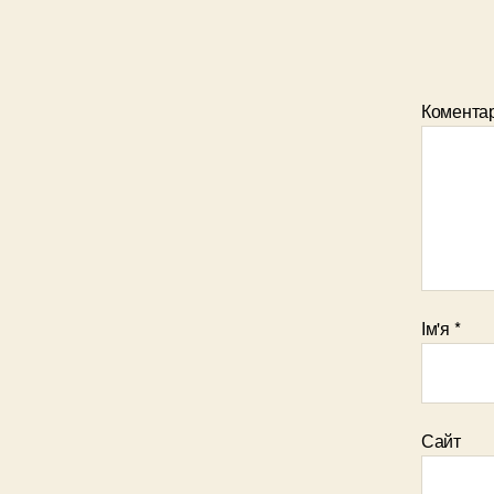
Комента
Ім'я
*
Сайт