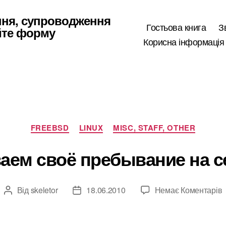
ння, супроводження
Гостьова книга
З
йте форму
Корисна інформація
Категорії
FREEBSD
LINUX
MISC, STAFF, OTHER
аем своё пребывание на с
Від
skeletor
18.06.2010
Немає Коментарів
Автор
Дата
запису
запису
с