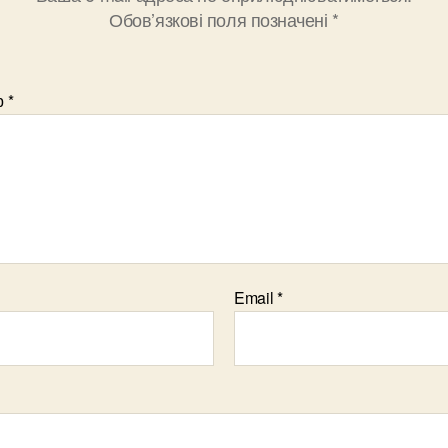
Обов’язкові поля позначені
*
р
*
Email
*