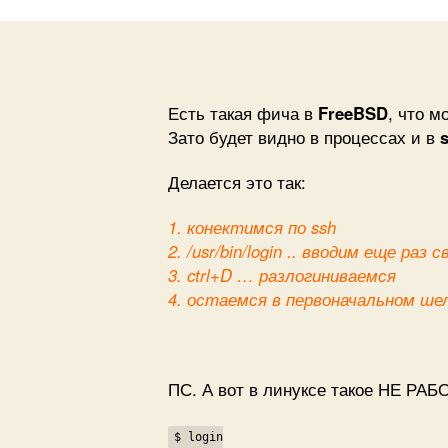
Есть такая фича в
FreeBSD
, что м
Зато будет видно в процессах и в
Делается это так:
1. конектимся по ssh
2. /usr/bin/login .. вводим еще раз
3. ctrl+D … разлогиниваемся
4. остаемся в первоначальном ше
ПС. А вот в линуксе такое НЕ РАБ
$ login