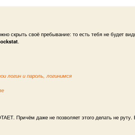
с
ожно скрыть своё пребывание: то есть тебя не будет ви
sockstat
.
 свои логин и пароль, логинимся
ле
ОТАЕТ. Причём даже не позволяет этого делать не руту.