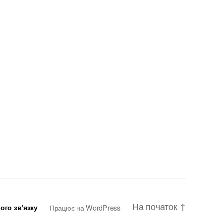
На початок
↑
го звʼязку
Працює на WordPress