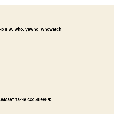
на
ервере
дно в
w
,
who
,
yawho
,
whowatch
.
 Выдаёт такие сообщения: