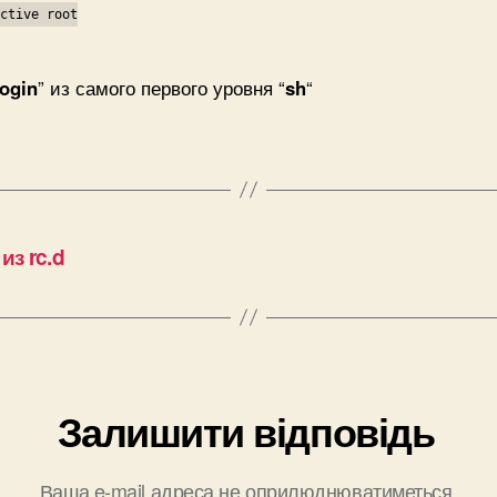
ctive root
login
” из самого первого уровня “
sh
“
з rc.d
Залишити відповідь
Ваша e-mail адреса не оприлюднюватиметься.