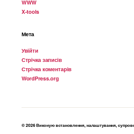
WWW
X-tools
Мета
Увійти
Стрічка записів
Стрічка коментарів
WordPress.org
© 2026
Виконую встановлення, налаштування, супрово