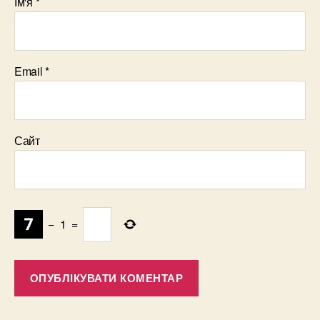
Ім'я
*
Email
*
Сайт
−
1
=