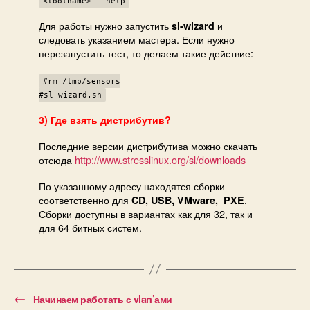
<toolname> --help
Для работы нужно запустить
и
sl-wizard
следовать указанием мастера. Если нужно
перезапустить тест, то делаем такие действие:
#rm /tmp/sensors
#sl-wizard.sh
3) Где взять дистрибутив?
Последние версии дистрибутива можно скачать
отсюда
http://www.stresslinux.org/sl/downloads
По указанному адресу находятся сборки
соответственно для
.
CD, USB, VMware, PXE
Сборки доступны в вариантах как для 32, так и
для 64 битных систем.
←
Начинаем работать с vlan’ами