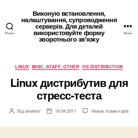
Виконую встановлення,
налаштування, супроводження
серверів. Для деталей
використовуйте форму
Пошук
Меню
зворотнього звʼязку
Категорії
LINUX
MISC, STAFF, OTHER
OS DISTRIBUTION
Linux дистрибутив для
стресс-теста
до
Від
skeletor
18.04.2011
Немає Коментарів
Автор
Дата
Linu
запису
запису
дист
для
стре