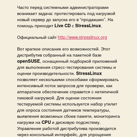
тест
Часто перед системными администраторами
возникает задача: протестировать под нагрузкой
новый сервер до запуска его в “продакшин”. На
помощь приходит
с
.
Live CD
StressLinux
Официальный сайт
http://www.stresslinux.org
Вот краткое описание его возможностей. Этот
дистрибутив собранный на пакетной базе
, оснащенный подборкой приложений
openSUSE
для выполнения стресс-тестирования системы и
оценки производительности.
StressLinux
позволяет несколькими способами сформировать
интенсивный поток запросов для проверки, как
аппаратное обеспечение справится с нетипичной
пиковой нагрузкой. Для оценки состояния
тестируемой системы используется набор утилит
для опроса состояния датчиков температуры,
выявления возможных сбоев памяти, мониторинга
нагрузки на
и дисковую подсистему.
CPU
Управление работой дистрибутива производится
через консольный интерфейс, для упрощения