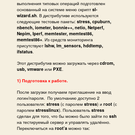
выполнения типовых операций подготовлен
основанный на системе меню скрипт
sl-
. В дистрибутиве используются
wizard.sh
следующие тестовые пакеты:
stress, cpuburn,
nbench, iometer, bonnie++, netio, Netperf,
Nepim, Iperf, memtester, memtest86,
. Из средств мониторинга
memtest86+
присутствуют
lshw, lm_sensors, hddtemp,
.
ifstatus
Этот дистрибутив можно загружать через
cdrom,
или
.
usb, vmware
PXE
1) Подготовка к работе.
После загрузки получаем приглашение на ввод
логин/пароля. По умолчанию доступно 2
пользователя:
(с паролем
) и
(с
stress
stress
root
паролем
). Пользователь
stresslinux
stress
сделан для того, что бы можно было зайти по
ssh
на тестируемый сервер и управлять удалённо.
Переключиться на
можно так:
root’a