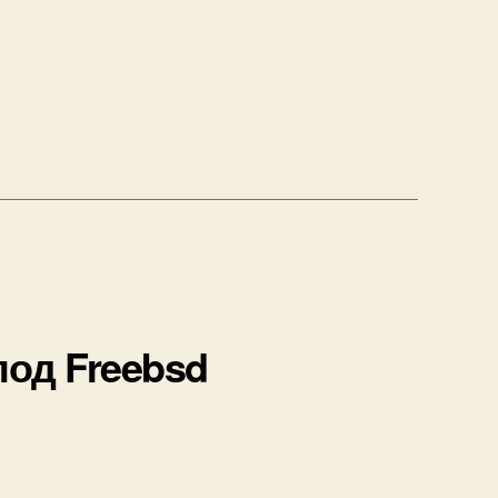
ие
”
од Freebsd