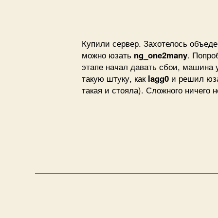
Купили сервер. Захотелось объеден
можно юзать
ng_one2many
. Попро
этапе начал давать сбои, машина 
такую штуку, как
lagg0
и решил юза
такая и стояла). Сложного ничего 