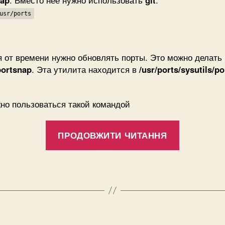
nap
. Вместо нее нужно использовать
git
:
t
usr/ports
s
 от времени нужно обновлять порты. Это можно делать
portsnap
. Эта утилита находится в
/usr/ports/sysutils/p
/
i
но пользоваться такой командой
t
“Обновл
ПРОДОВЖИТИ ЧИТАННЯ
портов,
использу
p
o
r
t