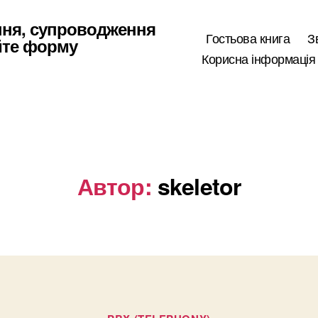
ння, супроводження
Гостьова книга
З
йте форму
Корисна інформація
Автор:
skeletor
Категорії