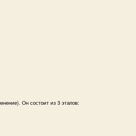
ов)”
до
Пересобираем
ядро
мнение). Он состоит из 3 этапов:
бираем