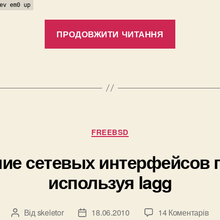
ev em0 up
“Создан
ПРОДОВЖИТИ ЧИТАННЯ
vlan’ов
на
FreeBSD
Категорії
FREEBSD
ие сетевых интерфейсов п
используя lagg
до
Від
skeletor
18.06.2010
14 Коментарів
Автор
Дата