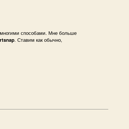
n
a
 многими способами. Мне больше
p
ortsnap
. Ставим как обычно,
g
ение
я