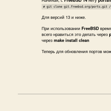
Начиная, с
FreeBSD 14
нету
ports
# git clone git.freebsd.org/ports.git /
Для версий 13 и ниже.
При использовании
FreeBSD
время
всего нравиться это делать через
через
make install clean
Теперь для обновления портов мож