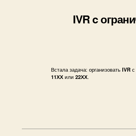
IVR c огран
Встала задача: организовать
IVR
с 
11ХХ
или
22ХХ
.