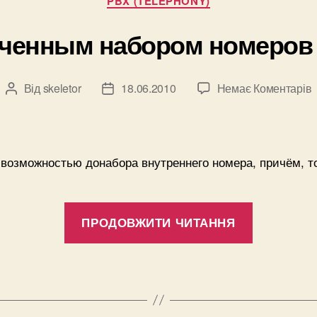
PBX (TELEPHONY)
иченным набором номеров 
Від
skeletor
18.06.2010
Немає Коментарів
Автор
Дата
запису
запису
c
возможностью донабора внутреннего номера, причём, то
(
“IVR
ПРОДОВЖИТИ ЧИТАННЯ
c
огранич
набором
номеров