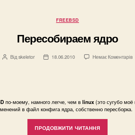
(контекст
Категорії
FREEBSD
Пересобираем ядро
Від
skeletor
18.06.2010
Немає Коментарів
Автор
Дата
запису
запису
SD
по-моему, намного легче, чем в
linux
(это сугубо моё 
зменений в файл конфига ядра, собственно пересборка.
“Пересо
ПРОДОВЖИТИ ЧИТАННЯ
ядро”