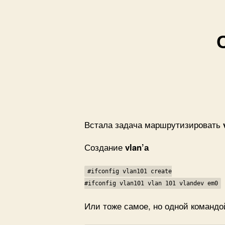
Встала задача маршрутизировать
Создание
vlan’а
#ifconfig vlan101 create
#ifconfig vlan101 vlan 101 vlandev em0
Или тоже самое, но одной командо