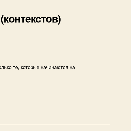
(контекстов)
до
IVR
ограниченным
набором
лько те, которые начинаются на
номеров
контекстов)
енным