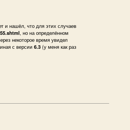
ъединение
тевых
терфейсов
д
ет и нашёл, что для этих случаев
eebsd
755.shtml
, но на определённом
пользуя
Через некоторое время увидел
g
чиная с версии
6.3
(у меня как раз
нение
йсов
я