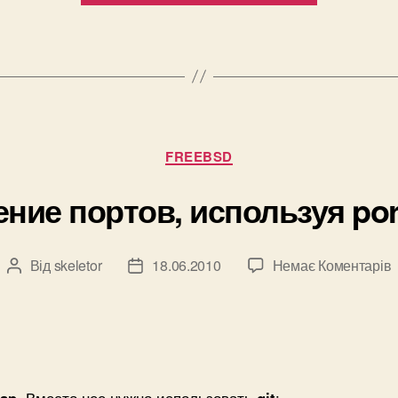
Категорії
FREEBSD
ние портов, используя
por
Від
skeletor
18.06.2010
Немає Коментарів
Автор
Дата
запису
запису
п
и
r