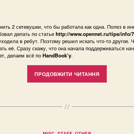
Об
запису
запису
се
ин
по
ить 2 сетевушки, что бы работала как одна. Полез в ин
Fr
бовал делать по статье
http://www.opennet.ru/tips/info/
ис
уходила в ребут. Поэтому решил искать что-то другое. 
lag
ть её. Сразу скажу, что она начала поддерживаться на
нет, делаем всё по
HandBook’y
.
“Объеди
ПРОДОВЖИТИ ЧИТАННЯ
сетевых
интерфе
под
Freebsd
использу
lagg”
Категорії
MISC, STAFF, OTHER